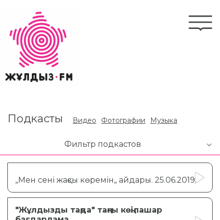
Перейти
к
Togg
основному
navi
содержанию
Подкасты
Видео
Фотографии
Музыка
Фильтр подкастов
„Мен сені жақсы көремін„ айдары. 25.06.2019.
"Жұлдызды таңда" таңғы көңілашар
бағдарлама