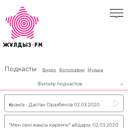
Перейти
к
Togg
основному
navi
содержанию
Подкасты
Видео
Фотографии
Музыка
Фильтр подкастов
Қонақта - Дастан Оразбеков 02.03.2020
"Мен сені жақсы көремін" айдары. 02.03.2020