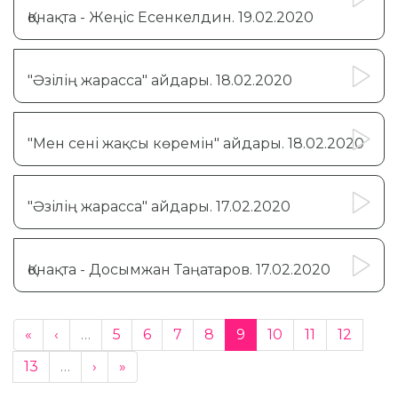
Қонақта - Жеңіс Есенкелдин. 19.02.2020
"Әзілің жарасса" айдары. 18.02.2020
"Мен сені жақсы көремін" айдары. 18.02.2020
"Әзілің жарасса" айдары. 17.02.2020
Қонақта - Досымжан Таңатаров. 17.02.2020
«
‹
…
5
6
7
8
9
10
11
12
13
…
›
»