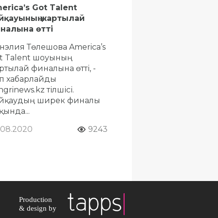
erica’s Got Talent
йқауының жартылай
налына өтті
нэлия Төлешова America’s
t Talent шоуының
ртылай финалына өтті, -
п хабарлайды
grinews.kz тілшісі.
йқаудың ширек финалы
қында...
.08.2020
9243