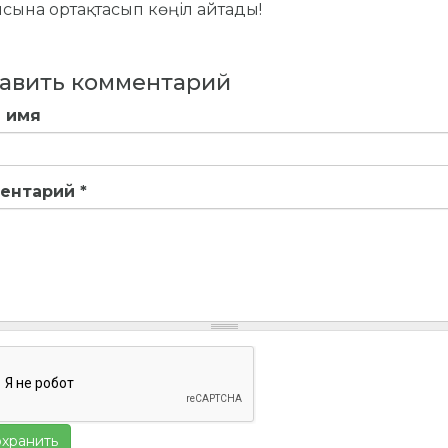
сына ортақтасып көңіл айтады!
авить комментарий
 имя
ентарий
*
хранить