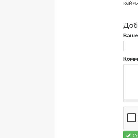
қайғы
Доб
Ваше
Комм
Со