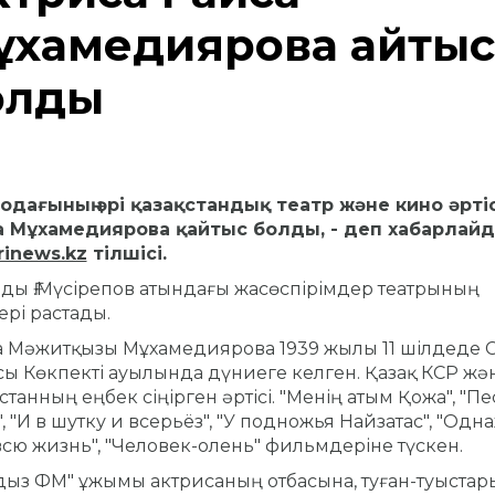
ұхамедиярова қайтыс
олды
 одағының әрі қазақстандық театр және кино
әртіс
а Мұхамедиярова қайтыс болды, - деп хабарлай
rinews.kz
тілшісі.
ды Ғ.
Мүсірепов атындағы жасөспірімдер театрының
ері растады.
 Мәжитқызы Мұхамедиярова 1939 жылы 11 шілдеде 
ы Көкпекті ауылында дүниеге келген.
Қазақ КСР жә
станның еңбек сіңірген әртісі.
"Менің атым Қожа", "Пе
", "И в шутку и всерьëз", "У подножья Найзатас", "Од
всю жизнь", "Человек-олень" фильмдеріне түскен.
ыз ФМ" ұжымы актрисаның отбасына, туған-туыстар