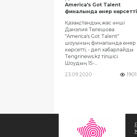
America's Got Talent
финалында өнер көрсетті
Қазақстандық жас әнші
Данэлия Төлешова
"America's Got Talent"
шоуының финалында өнер
көрсетті, - деп хабарлайды
Tengrinews.kz тілшісі.
Шоудың 15-...
23.09.2020
190