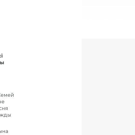
і
ды
Семей
не
сня
нажды
ына