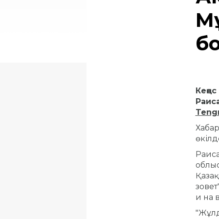
М
б
Кеңес
Раис
Teng
Хабар
өкілд
Раиса
облыс
Қазақ
зовет
и на 
"Жұлд