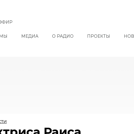
ЭФИР
ММЫ
МЕДИА
О РАДИО
ПРОЕКТЫ
НОВ
сти
ктриса Раиса