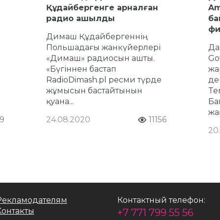
Құдайбергенге арналған
Am
радио ашылды
ба
фи
Димаш Құдайбергеннің
Польшадағы жанкүйерлері
Да
«Димаш» радиосын ашты.
Go
«Бүгіннен бастап
жа
RadioDimash.pl ресми түрде
де
жұмысын бастайтынын
Ten
қуана...
Ба
жа
19
24.08.2020
11156
20
Рекламодателям
Контактный телефон:
Контакты
+7 771 799 55 56