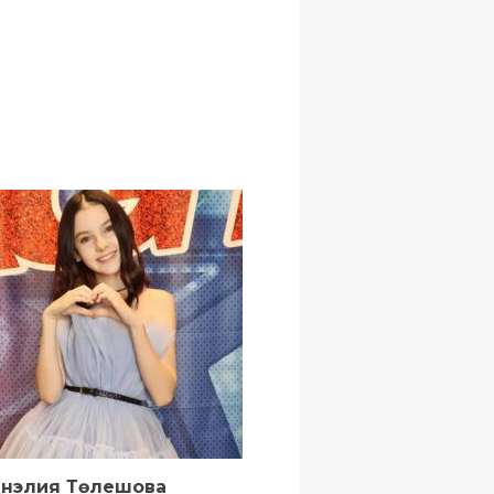
нэлия Төлешова