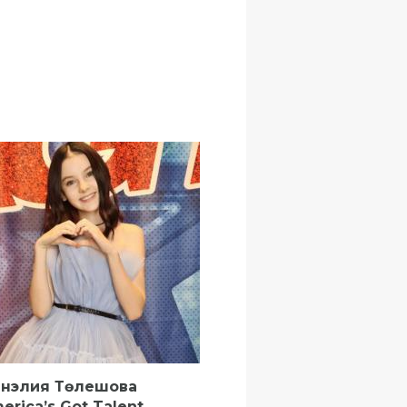
нэлия Төлешова
erica’s Got Talent