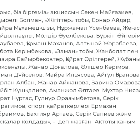
рыс, біз біргеміз» акциясын Сәкен Майғазиев,
дырәлі Болман, «Жігіттер» тобы, Ернар Айдар,
йра Мұхамедқызы, Нұржамал Үсенбаева, Жеңіс
йдоллаұлы, Мөлдір Әуелбекова, Бүркіт, Әйгері
лаубаева, Құрмаш Маханов, Алтынай Жорабаева,
бота Керімбекова, «Заман» тобы, Жанболат пен
зира Байырбековтер, Қайрат Әділгерей, Жұбан
ксенұлы, Жанар Доғалова, Әлішер Кәрімов,
ман Дүйсенов, Майра Ильясова, Айгүл Қосанова
рлан Албан, Жанар Айжанова, Зарина Омарова
йбіт Күшқалиев, Аманжол Әлтаев, Мұхтар Нияз
йрат Нұртас, Гүлнұр Оразымбетова, Серік
рагимов, спорт қайраткерлері Ермахан
раимов, Бахтияр Артаев, Серік Сапиев және
сқалар қолдады», - деп жазған Ақтоты ханым.