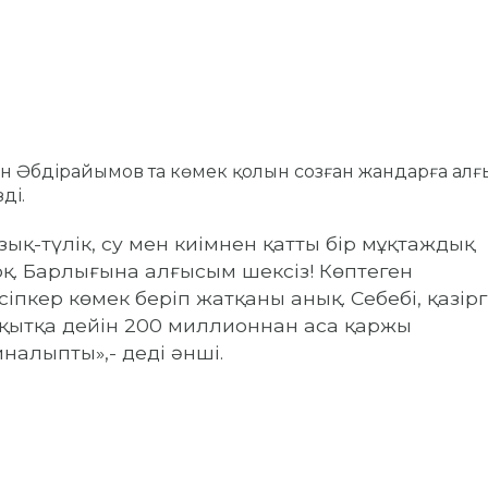
н Әбдірайымов та көмек қолын созған жандарға ал
ді.
зық-түлік, су мен киімнен қатты бір мұқтаждық
қ. Барлығына алғысым шексіз! Көптеген
сіпкер көмек беріп жатқаны анық. Себебі, қазірг
қытқа дейін 200 миллионнан аса қаржы
налыпты»,- деді әнші.