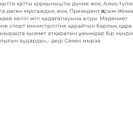
қытта қатты қорқынышты дүние жоқ. Азық-түлік
ға деген мұқтаждық жоқ. Президент Қасым-Жом
қаев келіп жіті қадағалауына алды. Мәдениет
не спорт министрлігіне қарайтын барлық қара
ңырақта қызмет атқаратын ұжымдар бір күнді
лығын аударды»,- деді Сәкен мырза.