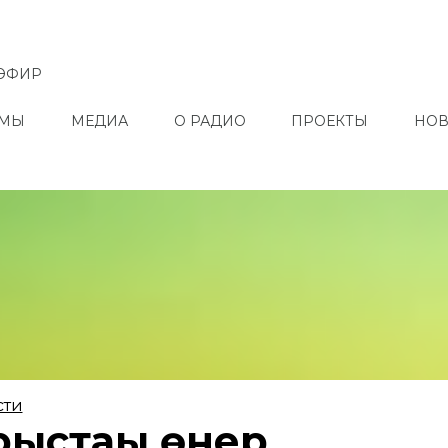
ЭФИР
ММЫ
МЕДИА
О РАДИО
ПРОЕКТЫ
НОВ
сти
рыстағы өнер