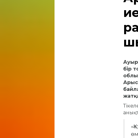
и
р
ш
Ауыр 
бір 
облы
Арыс
байл
жатқ
Тікел
анықт
«Қ
өм