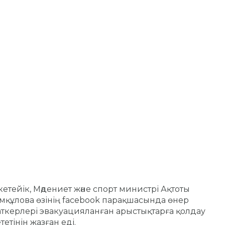
кетейік, Мәдениет және спорт министрі Ақтоты
құлова өзінің facebook парақшасында өнер
ткерлері эвакуацияланған арыстықтарға қолдау
тетінін жазған еді.