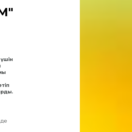
М"
 үшін
н
мы
етіп
ырды.
ы
лде