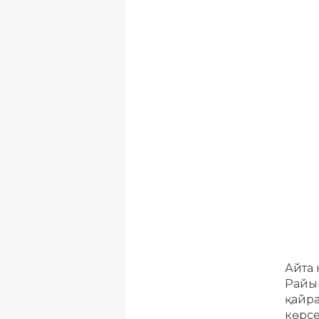
Айта 
Райым
қайра
көрсе