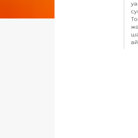
уа
су
То
жә
ша
ай