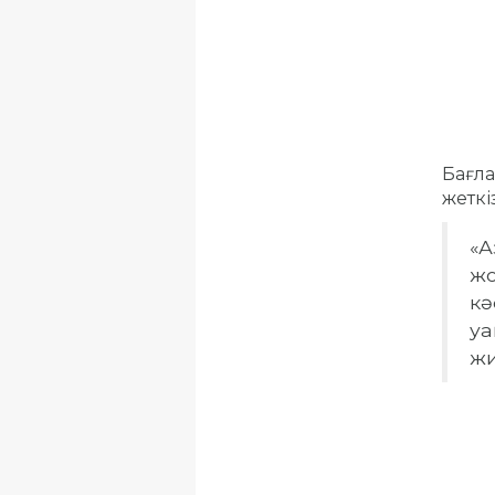
Бағла
жеткіз
«А
жо
кә
уа
жи