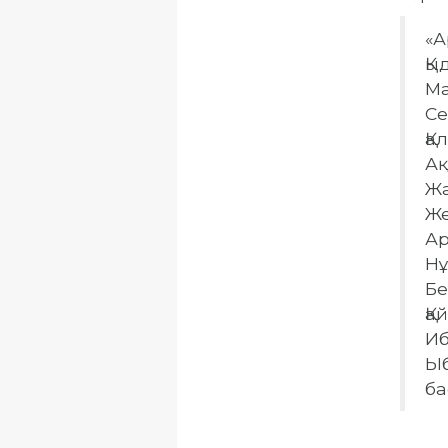
«А
Қы
Ма
Се
Қа
Ақ
Жа
Же
Ар
Нұ
Бе
Қа
Иб
Ыб
ба