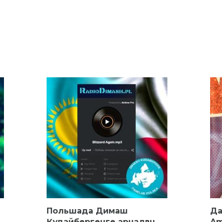
Польшада Димаш
Да
Құдайбергенге арналған
Am