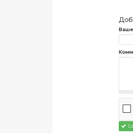
Доб
Ваше
Комм
Со