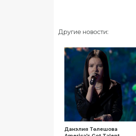
Другие новости:
Данэлия Төлешова
America's Got Talent