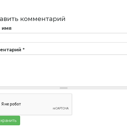
авить комментарий
 имя
ентарий
*
хранить