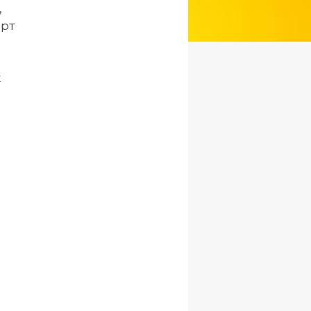
,
арт
к