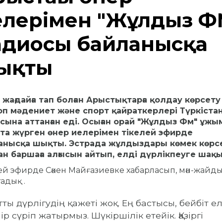
елерімен "Жұлдыз Ф
адиосы байланысқа
ықты
жағдайға тап болған Арыстықтарға қолдау көрсету
топ мәдениет және спорт қайраткерлері Түркіста
сына аттанған еді. Осыған орай "Жұлдыз Фм" ұжы
та жүрген өнер иелерімен тікелей эфирде
анысқа шықты. Эстрада жұлдыздары көмек көрс
ан баршаға алғысын айтып, елді дүрлікпеуге шақ
ей эфирде Сәкен Майғазиевке хабарласып, мән-жайд
адық .
атты дүрлігудің қажеті жоқ. Ең бастысы, бейбіт е
ір сүріп жатырмыз. Шүкіршілік етейік. Қазіргі