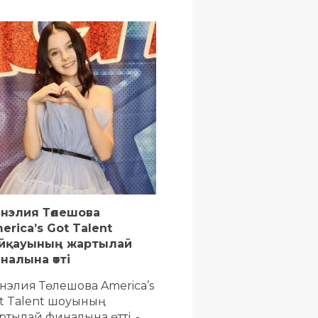
нэлия Төлешова
erica’s Got Talent
йқауының жартылай
налына өтті
нэлия Төлешова America’s
t Talent шоуының
ртылай финалына өтті, -