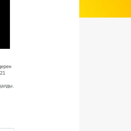
дерен
 21
қалды.