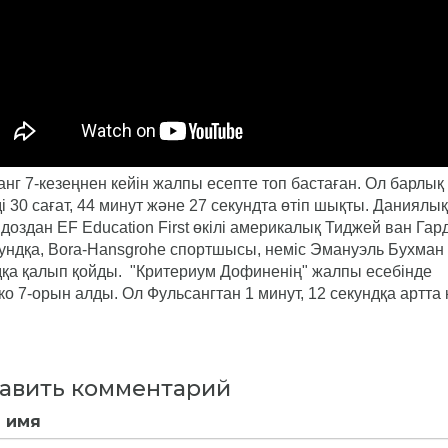
нг 7-кезеңнен кейін жалпы есепте топ бастаған. Ол барлық
і 30 сағат, 44 минут және 27 секундта өтіп шықты. Даниялық
оздан EF Education First өкілі америкалық Тиджей ван Гар
кундқа, Bora-Hansgrohe спортшысы, неміс Эмануэль Бухман
дқа қалып қойды. "Критериум Дофиненің" жалпы есебінде
о 7-орын алды. Ол Фульсангтан 1 минут, 12 секундқа артта 
авить комментарий
 имя