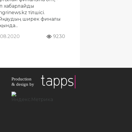
п хабарлайды
grinews.kz тілшісі.
йқаудың ширек финалы
қында...
.08.2020
9230