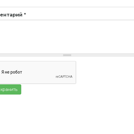
ентарий
*
хранить