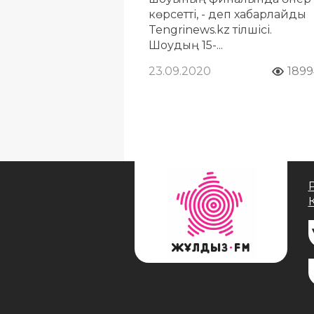
көрсетті, - деп хабарлайды
Tengrinews.kz тілшісі.
Шоудың 15-...
23.09.2020
1899