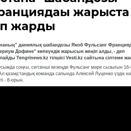
ранциядағы жарыста
оп жарды
наның" даниялық шабандозы Якоб Фульсанг Франция
ериум Дофине" көпкүндік жарысын жеңіп алды, - деп
лайды Tengrinews.kz тілшісі
Vesti.kz сайтына сілтеме жа
усымда соңғы, сегізінші кезеңде Фульсанг мәре сызығын 16
 Ал қазақстандық команда сапында Алексей Луценко үздік н
ті - 8-орын.