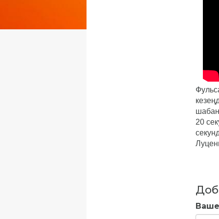
Фульса
кезеңд
шабанд
20 се
секун
Луценк
Доб
Ваше