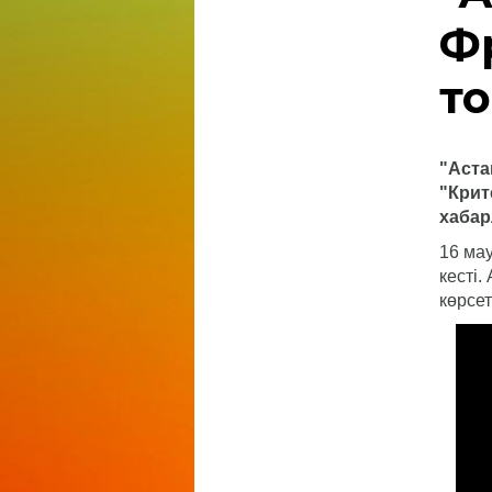
Ф
т
"Аста
"Крит
хабар
16 ма
кесті.
көрсет