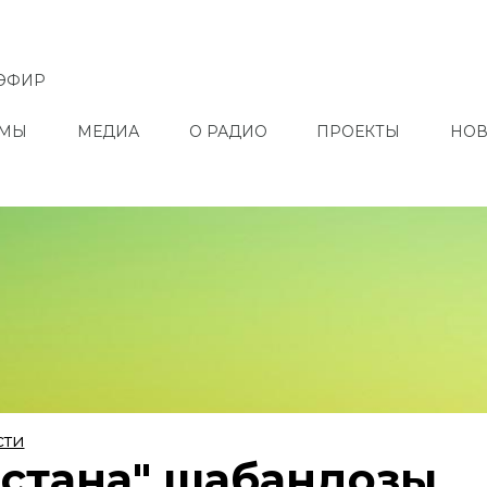
ЭФИР
ММЫ
МЕДИА
О РАДИО
ПРОЕКТЫ
НОВ
сти
Астана" шабандозы