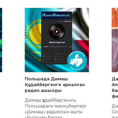
Польшада Димаш
Да
Құдайбергенге арналған
Am
радио ашылды
ба
фи
Димаш Құдайбергеннің
Польшадағы жанкүйерлері
Да
«Димаш» радиосын ашты.
Go
«Бүгіннен бастап
жа