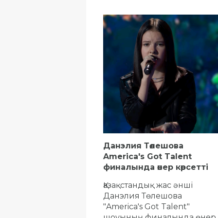
Данэлия Төлешова
America's Got Talent
финалында өнер көрсетті
Қазақстандық жас әнші
Данэлия Төлешова
"America's Got Talent"
шоуының финалында өнер