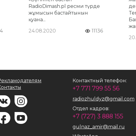
RadioDimash.pl ресми түрде
де
жұмысын бастайтынын
Ten
қуана...
Ба
жа
4
24.08.2020
11136
20
Рекламодателям
Контактный телефон:
Контакты
+7 771 799 55 56
radiozhuldyz@gmail.com
Отдел кадров:
+7 (727) 3 888 155
gulnaz_amir@mail.ru