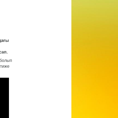
дағы
сап.
-болып
әтиже