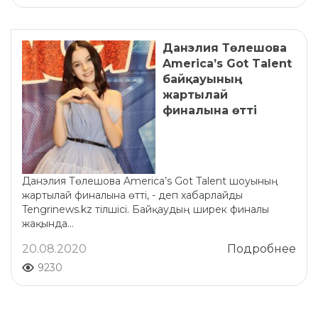
Данэлия Төлешова
America’s Got Talent
байқауының
жартылай
финалына өтті
Данэлия Төлешова America’s Got Talent шоуының
жартылай финалына өтті, - деп хабарлайды
Tengrinews.kz тілшісі. Байқаудың ширек финалы
жақында...
20.08.2020
Подробнее
9230