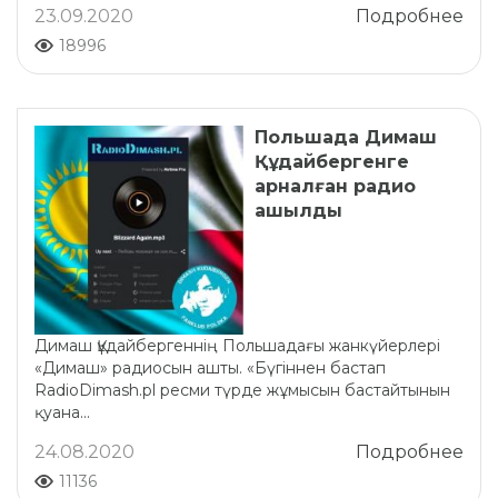
23.09.2020
Подробнее
18996
Польшада Димаш
Құдайбергенге
арналған радио
ашылды
Димаш Құдайбергеннің Польшадағы жанкүйерлері
«Димаш» радиосын ашты. «Бүгіннен бастап
RadioDimash.pl ресми түрде жұмысын бастайтынын
қуана...
24.08.2020
Подробнее
11136