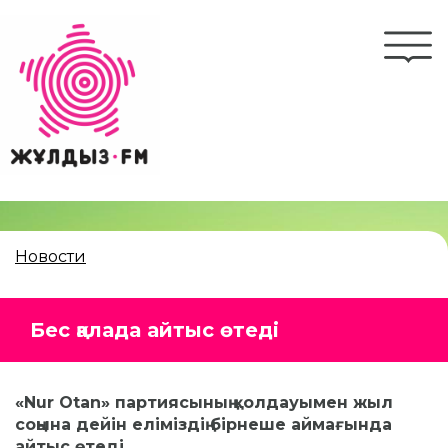
Перейти
к
Togg
основному
navi
содержанию
Новости
Бес қалада айтыс өтеді
«Nur Otan» партиясының қолдауымен
жыл
соңына дейін еліміздің бірнеше аймағында
айтыс өтеді.