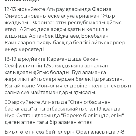
12-13 қыркүйекте Атырау қаласында Фариза
Оңғарсынованы еске алуға арналған "Жыр
жұлдызы – Фариза" атты республикалық айтыс
өтеді.
Айтыс десе арқасы қозатын көпшілік
алдында Аспанбек Шұғатаев, Еркебұлан
Қайназаров сияқты басқа да белгілі айтыскерлер
өнер көрсетеді.
18-19 қыркүйекте Қарағандыда Сәкен
Сейфуллиннің 125 жылдығына арналған
халықаралық айтыс болады.
Бұл аламанға
жергілікті айтыскерлерден бөлек Қырғызстан,
Қытай және Моңғолия елдерінен келген суырып
салма сөз майталмандары қатысады.
30 қыркүйекте Алматыда "Отан отбасынан
басталады" атты отбасылық айтыс, ал 19 қазанда
Нұр-Сұлтан қаласында "Береке бірлігіңде, елім"
деген атпен тағы бір аламан өтпек.
Биыл өтетін сөз бәйгелерін Орал қаласында 7-8