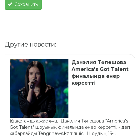
Сохранить
Другие новости:
Данэлия Төлешова
America's Got Talent
финалында өнер
көрсетті
Қазақстандық жас әнші Данэлия Төлешова "America's
Got Talent" шоуының финалында өнер көрсетті, - деп
хабарлайды Tengrinews.kz тілшісі. Шоудың 15-...