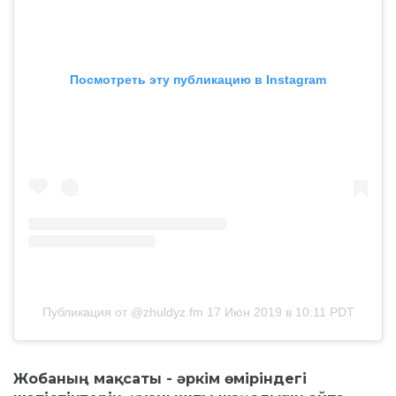
Посмотреть эту публикацию в Instagram
Публикация от @zhuldyz.fm
17 Июн 2019 в 10:11 PDT
Жобаның мақсаты - әркім өміріндегі