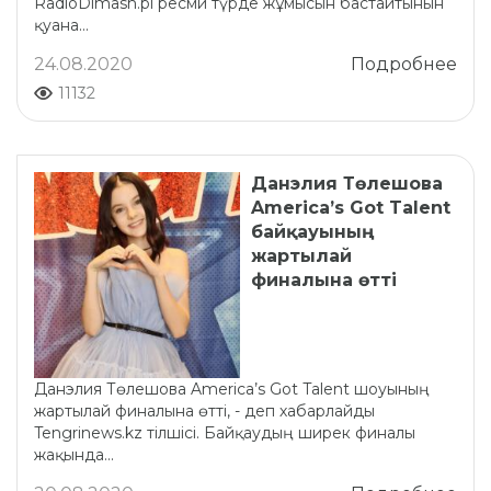
RadioDimash.pl ресми түрде жұмысын бастайтынын
қуана...
24.08.2020
Подробнее
11132
Данэлия Төлешова
America’s Got Talent
байқауының
жартылай
финалына өтті
Данэлия Төлешова America’s Got Talent шоуының
жартылай финалына өтті, - деп хабарлайды
Tengrinews.kz тілшісі. Байқаудың ширек финалы
жақында...