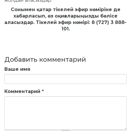
жолдай аласыздар.
Сонымен қатар тікелей эфир нөміріне де
xабарласып, өз оқиғаларыңызды бөлісе
аласыздар. Тікелей эфир нөмірі: 8 (727) 3 888-
101.
Добавить комментарий
Ваше имя
Комментарий
*