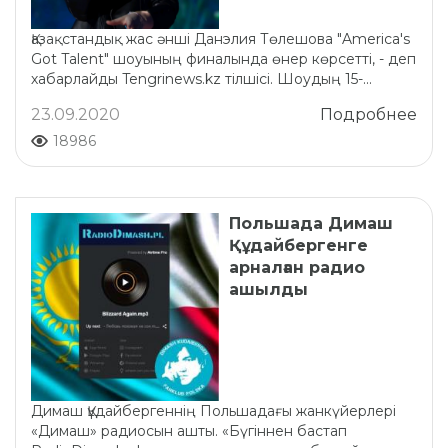
Қазақстандық жас әнші Данэлия Төлешова "America's
Got Talent" шоуының финалында өнер көрсетті, - деп
хабарлайды Tengrinews.kz тілшісі. Шоудың 15-...
23.09.2020
Подробнее
18986
Польшада Димаш
Құдайбергенге
арналған радио
ашылды
Димаш Құдайбергеннің Польшадағы жанкүйерлері
«Димаш» радиосын ашты. «Бүгіннен бастап