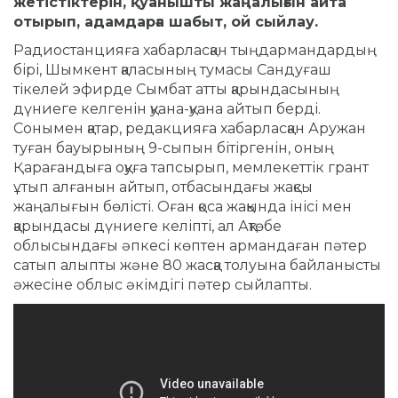
жетістіктерін, қуанышты жаңалығын айта
отырып, адамдарға шабыт, ой сыйлау.
Радиостанцияға хабарласқан тыңдармандардың
бірі, Шымкент қаласының тумасы Сандуғаш
тікелей эфирде Сымбат атты қарындасының
дүниеге келгенін қуана-қуана айтып берді.
Сонымен қатар, редакцияға хабарласқан Аружан
туған бауырының 9-сыпын бітіргенін, оның
Қарағандыға оқуға тапсырып, мемлекеттік грант
ұтып алғанын айтып, отбасындағы жақсы
жаңалығын бөлісті. Оған қоса жақында інісі мен
қарындасы дүниеге келіпті, ал Ақтөбе
облысындағы әпкесі көптен армандаған пәтер
сатып алыпты және 80 жасқа толуына байланысты
әжесіне облыс әкімдігі пәтер сыйлапты.