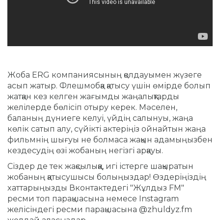
Жоба ERG компаниясының қолдауымен жүзеге
асып жатыр. Флешмобқа қатысу үшін өмірде болып
жатқан кез келген жағымды жаңалықтарды
желілерде бөлісіп отыру керек. Мәселен,
баланың дүниеге келуі, үйдің салынуы, жаңа
көлік сатып алу, сүйікті актеріңіз ойнайтын жаңа
фильмнің шығуы не болмаса жақын адамыңызбен
кездесудің өзі жобаның негізгі арқауы.
Сіздер де тек жақсылыққа, игі істерге шақыратын
жобаның қатысушысы болыңыздар! Өздеріңіздің
xаттарыңызды Вконтактедегі "Жұлдыз FM"
ресми топ парақшасына немесе Instagram
желісіндегі ресми парақшасына @zhuldyz.fm