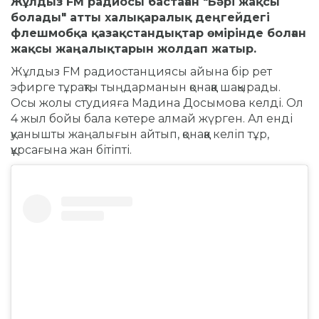
Жұлдыз FM радиосы бастаған "Бәрі жақсы
болады" атты xалықаралық деңгейдегі
флешмобқа қазақстандықтар өмірінде болған
жақсы жаңалықтарын жолдап жатыр.
Жұлдыз FM радиостанциясы айына бір рет
эфирге тұрақты тыңдарманын қонаққа шақырады.
Осы жолы студияға Мадина Досымова келді. Ол
4 жыл бойы бала көтере алмай жүрген. Ал енді
қуанышты жаңалығын айтып, қонаққа келіп тұр,
құрсағына жан бітіпті.