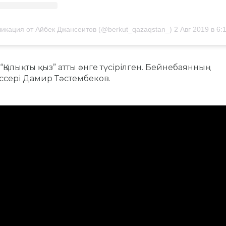
икация от Айбек Джансеитов (@berkut_qazaqstan_)
2 Авг 2019 в 6:12 
“Қылықты қыз” атты әнге түсірілген. Бейнебаянның
сері Дамир Тәстембеков.