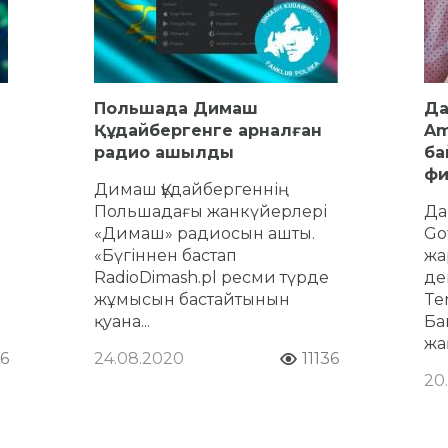
Польшада Димаш
Да
Құдайбергенге арналған
Am
радио ашылды
ба
фи
Димаш Құдайбергеннің
Польшадағы жанкүйерлері
Да
«Димаш» радиосын ашты.
Go
«Бүгіннен бастап
жа
RadioDimash.pl ресми түрде
де
жұмысын бастайтынын
Ten
қуана...
Ба
жа
6
24.08.2020
11136
20