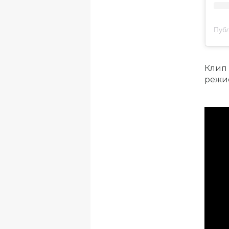
Публ
Клип 
режис