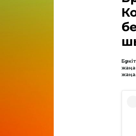
Ко
б
ш
Бүркі
жаңа
жаңа