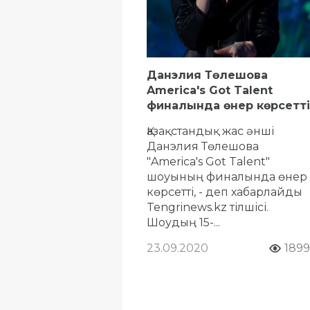
Данэлия Төлешова
America's Got Talent
финалында өнер көрсетті
Қазақстандық жас әнші
Данэлия Төлешова
"America's Got Talent"
шоуының финалында өнер
көрсетті, - деп хабарлайды
Tengrinews.kz тілшісі.
Шоудың 15-...
23.09.2020
1899