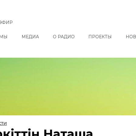
ЭФИР
ММЫ
МЕДИА
О РАДИО
ПРОЕКТЫ
НОВ
сти
ркіттің Наташа