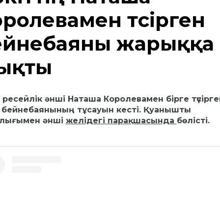
ролевамен түсірген
ейнебаяны жарыққа
ықты
т ресейлік әнші Наташа Королевамен бірге түсірге
 бейнебаянының тұсауын кесті. Қуанышты
лығымен әнші
желідегі парақшасында
бөлісті.