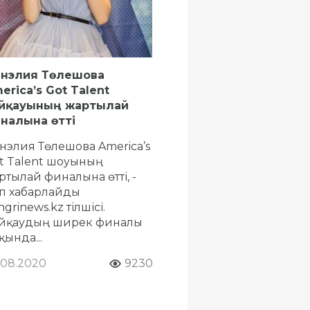
нэлия Төлешова
erica’s Got Talent
йқауының жартылай
налына өтті
нэлия Төлешова America’s
t Talent шоуының
ртылай финалына өтті, -
п хабарлайды
grinews.kz тілшісі.
йқаудың ширек финалы
қында...
.08.2020
9230