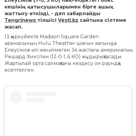
Елеусінов (7-0, 3 КО) Нью-Йорктегі бокс
кешінің қатысушыларымен бірге ашық
жаттығу өткізді, - деп хабарлайды
Tengrinews
тілшісі
Vesti.kz
сайтына сілтеме
жасап.
13 қыркүйекте Madison Square Garden
аренасының Hulu Theather шағын залында
Елеусінов әлі жеңілмеген 34 жастағы америкалық
Решард Хикспен (12-0-1, 6 КО) жұдырықтасады.
Жартылай орта салмақтағы кездесу он раундқа
есептелген.