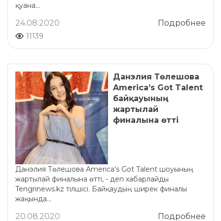
қуана...
24.08.2020
Подробнее
11139
Данэлия Төлешова
America’s Got Talent
байқауының
жартылай
финалына өтті
Данэлия Төлешова America’s Got Talent шоуының
жартылай финалына өтті, - деп хабарлайды
Tengrinews.kz тілшісі. Байқаудың ширек финалы
жақында...
20.08.2020
Подробнее