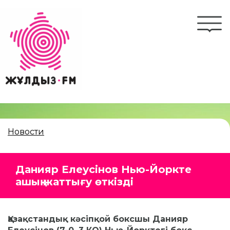
Перейти
к
Togg
основному
navi
содержанию
Новости
Данияр Елеусінов Нью-Йоркте
ашық жаттығу өткізді
Қазақстандық кәсіпқой боксшы Данияр