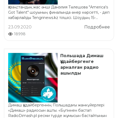
Қазақстандық жас әнші Данэлия Төлешова "America's
Got Talent" шоуының финалында өнер көрсетті, - деп
хабарлайды Tengrinews.kz тілшісі. Шоудың 15-...
23.09.2020
Подробнее
18998
Польшада Димаш
Құдайбергенге
арналған радио
ашылды
Димаш Құдайбергеннің Польшадағы жанкүйерлері
«Димаш» радиосын ашты. «Бүгіннен бастап
RadioDimash.pl ресми түрде жұмысын бастайтынын