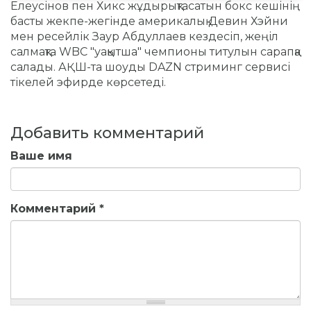
Елеусінов пен Хикс жұдырықтасатын бокс кешінің
басты жекпе-жегінде америкалық Девин Хэйни
мен ресейлік Заур Абдуллаев кездесіп, жеңіл
салмақта WBC "уақытша" чемпионы титулын сарапқа
салады. АҚШ-та шоуды DAZN стриминг сервисі
тікелей эфирде көрсетеді.
Добавить комментарий
Ваше имя
Комментарий
*