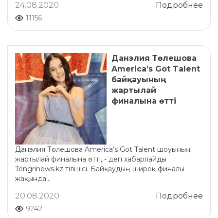
24.08.2020
Подробнее
11156
Данэлия Төлешова
America’s Got Talent
байқауының
жартылай
финалына өтті
Данэлия Төлешова America’s Got Talent шоуының
жартылай финалына өтті, - деп хабарлайды
Tengrinews.kz тілшісі. Байқаудың ширек финалы
жақында...
20.08.2020
Подробнее
9242