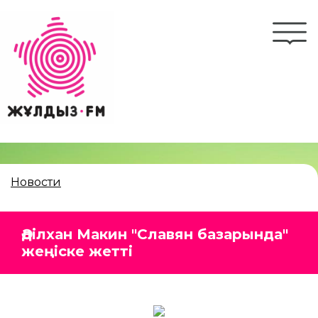
Перейти
к
Togg
основному
navi
содержанию
Новости
Әділхан Макин "Славян базарында"
жеңіске жетті