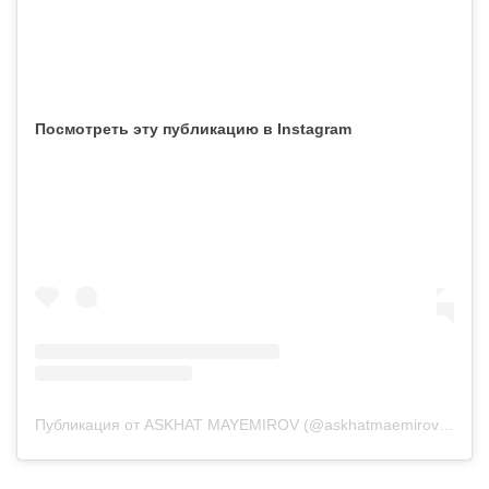
Посмотреть эту публикацию в Instagram
Публикация от ASKHAT MAYEMIROV (@askhatmaemirov)
15 Ию