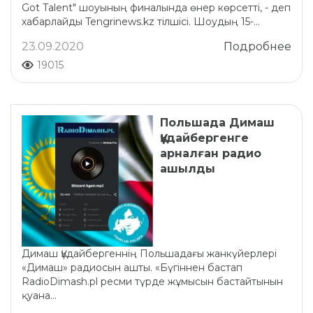
Got Talent" шоуының финалында өнер көрсетті, - деп
хабарлайды Tengrinews.kz тілшісі. Шоудың 15-...
23.09.2020
Подробнее
19015
Польшада Димаш
Құдайбергенге
арналған радио
ашылды
Димаш Құдайбергеннің Польшадағы жанкүйерлері
«Димаш» радиосын ашты. «Бүгіннен бастап
RadioDimash.pl ресми түрде жұмысын бастайтынын
қуана...