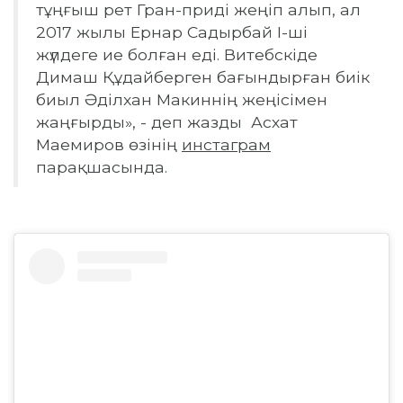
тұңғыш рет Гран-приді жеңіп алып, ал
2017 жылы Ернар Садырбай І-ші
жүлдеге ие болған еді. Витебскіде
Димаш Құдайберген бағындырған биік
биыл Әділxан Макиннің жеңісімен
жаңғырды», - деп жазды Асхат
Маемиров өзінің
инстаграм
парақшасында.