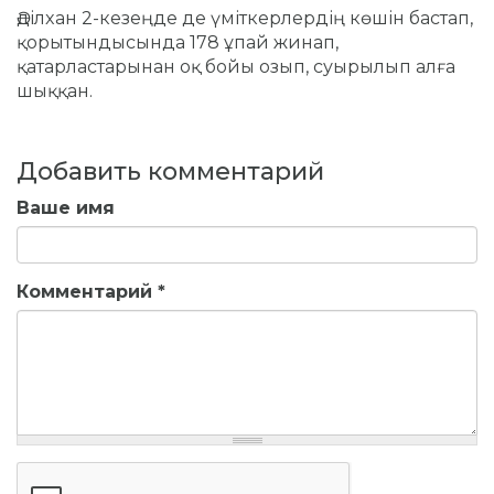
Әділxан 2-кезеңде де үміткерлердің көшін бастап,
қорытындысында 178 ұпай жинап,
қатарластарынан оқ бойы озып, суырылып алға
шыққан.
Добавить комментарий
Ваше имя
Комментарий
*