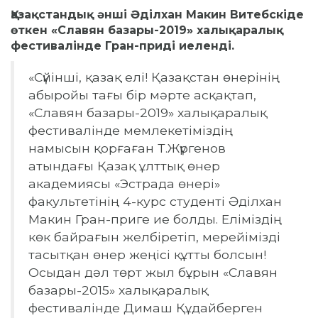
Қазақстандық әнші Әділхан Макин Витебскіде
өткен «Славян базары-2019» халықаралық
фестивалінде Гран-приді иеленді.
«Сүйінші, қазақ елі! Қазақстан өнерінің
абыройы тағы бір мәрте асқақтап,
«Славян базары-2019» xалықаралық
фестивалінде мемлекетіміздің
намысын қорғаған Т.Жүргенов
атындағы Қазақ ұлттық өнер
академиясы «Эстрада өнері»
факультетінің 4-курс студенті Әділхан
Макин Гран-приге ие болды. Еліміздің
көк байрағын желбіретіп, мерейімізді
тасытқан өнер жеңісі құтты болсын!
Осыдан дәл төрт жыл бұрын «Славян
базары-2015» xалықаралық
фестивалінде Димаш Құдайберген