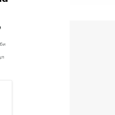
а
әби
ұл
н