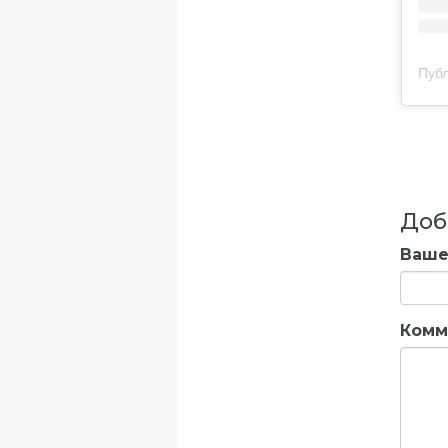
Публ
Доб
Ваше
Комм