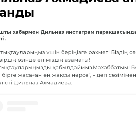
танды
ышты хабармен Дильназ
инстаграм парақшасынд
ті.
ұттықтауларыңыз үшін бәріңізге рахмет!
Біздің с
зірдің өзінде еліміздің азаматы!
ттықтауларыңызды қабылдаймыз.
Махаббатым!
Б
з бірге жасаған ең жақсы нәрсе", - деп сезіміме
лісті Дильназ Ахмадиева.