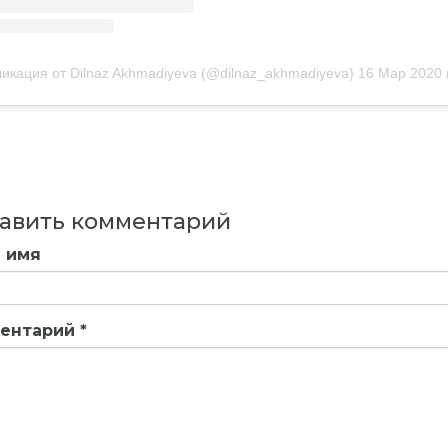
икация от Dilnaz Akhmadiyeva (@dilnaz_akhmadiyeva)
16 Мар 2020 в 12:57 
авить комментарий
 имя
ентарий
*