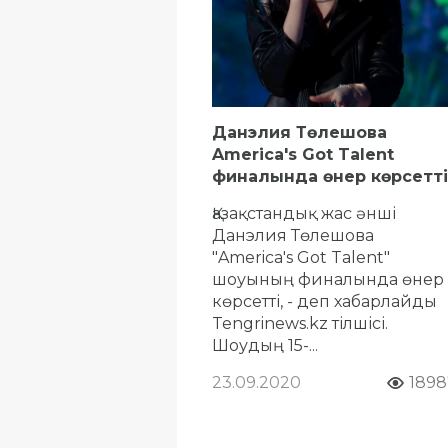
Данэлия Төлешова
America's Got Talent
финалында өнер көрсетті
Қазақстандық жас әнші
Данэлия Төлешова
"America's Got Talent"
шоуының финалында өнер
көрсетті, - деп хабарлайды
Tengrinews.kz тілшісі.
Шоудың 15-...
23.09.2020
1898