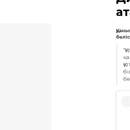
а
Қуан
бөліс
"Қ
қа
Құ
бі
бө