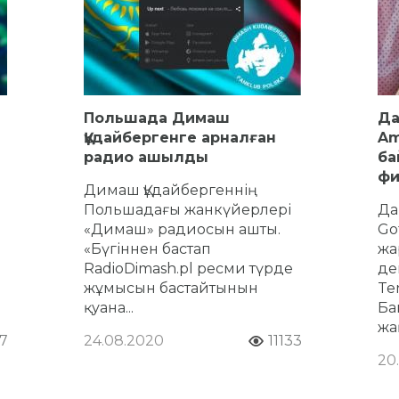
Польшада Димаш
Да
Құдайбергенге арналған
Am
радио ашылды
ба
фи
Димаш Құдайбергеннің
Польшадағы жанкүйерлері
Да
«Димаш» радиосын ашты.
Go
«Бүгіннен бастап
жа
RadioDimash.pl ресми түрде
де
жұмысын бастайтынын
Ten
қуана...
Ба
жа
7
24.08.2020
11133
20