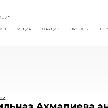
ЭФИР
ММЫ
МЕДИА
О РАДИО
ПРОЕКТЫ
НОВ
сти
ильназ Ахмадиева а