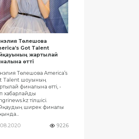
нэлия Төлешова
erica’s Got Talent
йқауының жартылай
налына өтті
нэлия Төлешова America’s
t Talent шоуының
ртылай финалына өтті, -
п хабарлайды
grinews.kz тілшісі.
йқаудың ширек финалы
қында...
.08.2020
9226