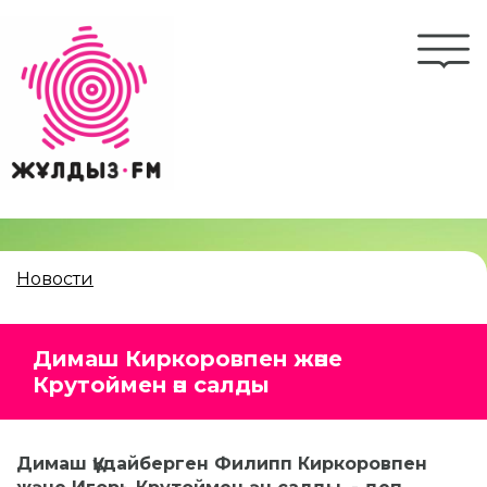
Перейти
к
Togg
основному
navi
содержанию
Новости
Димаш Киркоровпен және
Крутоймен ән салды
Димаш Құдайберген Филипп Киркоровпен