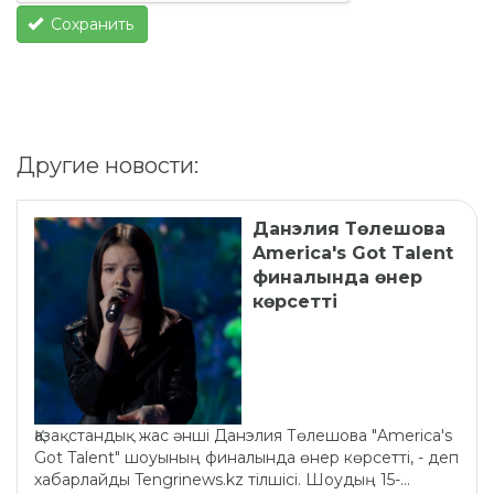
Сохранить
Другие новости:
Данэлия Төлешова
America's Got Talent
финалында өнер
көрсетті
Қазақстандық жас әнші Данэлия Төлешова "America's
Got Talent" шоуының финалында өнер көрсетті, - деп
хабарлайды Tengrinews.kz тілшісі. Шоудың 15-...