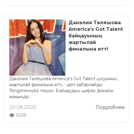
Данэлия Төлешова
America’s Got Talent
байқауының
жартылай
финалына өтті
Данэлия Төлешова America’s Got Talent шоуының
жартылай финалына өтті, - деп хабарлайды
Tengrinews.kz тілшісі. Байқаудың ширек финалы
жақында...
20.08.2020
Подробнее
9238