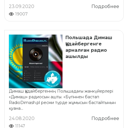
23.09.2020
Подробнее
19007
Польшада Димаш
Құдайбергенге
арналған радио
ашылды
Димаш Құдайбергеннің Польшадағы жанкүйерлері
«Димаш» радиосын ашты. «Бүгіннен бастап
RadioDimash.pl ресми түрде жұмысын бастайтынын
қуана...
24.08.2020
Подробнее
11147