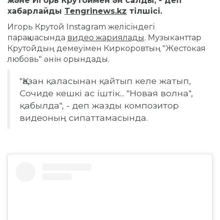
және Игорь Крутоймен ән салды, - деп
хабарлайды
Tengrinews.kz
тілшісі.
Игорь Крутой Instagram желісіндегі
парақшасында
видео жариялады
. Музыканттар
Крутойдың демеуімен Киркоровтың "Жестокая
любовь" әнін орындады.
"Қазан қаласынан қайтып келе жатып,
Сочиде кешкі ас іштік... "Новая волна",
қабылда", - деп жазды композитор
видеоның сипаттамасында.