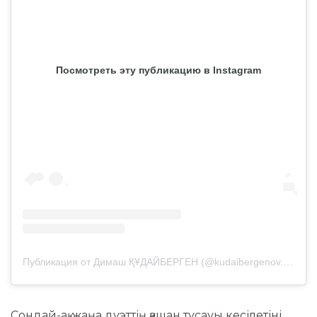
Посмотреть эту публикацию в Instagram
Публикация от Димаш ҚҰДАЙБЕРГЕН (@kudaibergenov.dimash)
Сондай-ақ, жаңа дуэттің қашан тұсауы кесілетіні