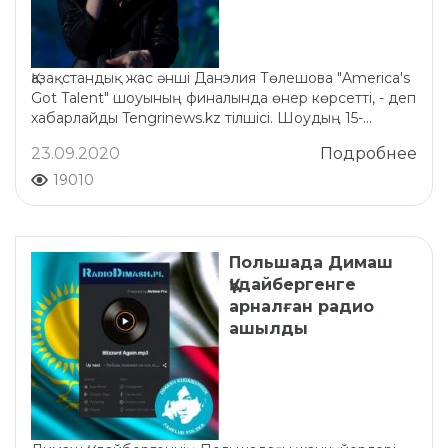
Қазақстандық жас әнші Данэлия Төлешова "America's
Got Talent" шоуының финалында өнер көрсетті, - деп
хабарлайды Tengrinews.kz тілшісі. Шоудың 15-...
23.09.2020
Подробнее
19010
Польшада Димаш
Құдайбергенге
арналған радио
ашылды