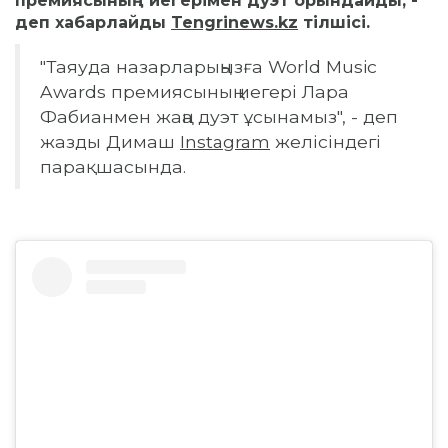
премиясының иегерімен дуэт орындайды, -
деп хабарлайды
Tengrinews.kz
тілшісі.
"Таяуда назарларыңызға World Music
Awards премиясының иегері Лара
Фабианмен жаңа дуэт ұсынамыз", - деп
жазды Димаш
Instagram
желісіндегі
парақшасында.