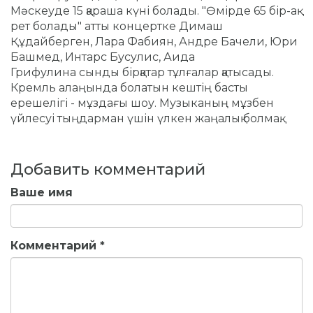
Мәскеуде 15 қараша күні болады. "Өмірде 65 бір-ақ
рет болады" атты концертке Димаш
Құдайберген, Лара Фабиян, Андре Бачели, Юри
Башмед, Интарс Бусулис, Аида
Грифулина сынды бірқатар тұлғалар қатысады.
Кремль алаңында болатын кештің басты
ерешелігі - мұздағы шоу. Музыканың мұзбен
үйлесуі тыңдарман үшін үлкен жаңалық болмақ.
Добавить комментарий
Ваше имя
Комментарий
*