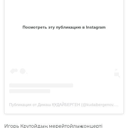
Посмотреть эту публикацию в Instagram
Публикация от Димаш ҚҰДАЙБЕРГЕН (@kudaibergenov.dimash)
Игорь Крутойдың мерейтойлық концерті