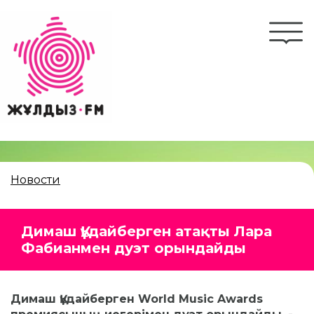
Перейти
к
Togg
основному
navi
содержанию
Новости
Димаш Құдайберген атақты Лара
Фабианмен дуэт орындайды
Димаш Құдайберген World Music Awards