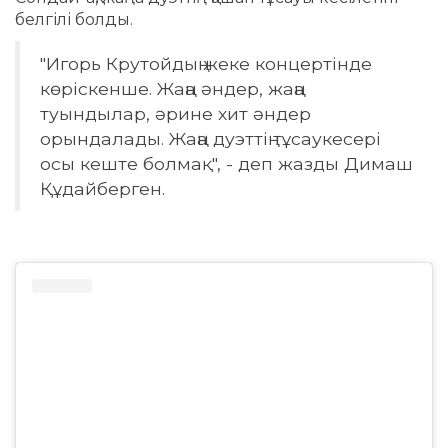
белгілі болды.
"Игорь Крутойдың жеке концертінде
көріскенше. Жаңа әндер, жаңа
туындылар, әрине хит әндер
орындалады. Жаңа дуэттің тұсаукесері
осы кеште болмақ", - деп жазды Димаш
Құдайберген.