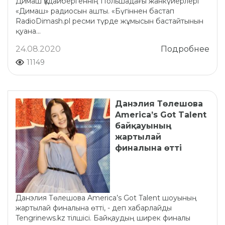
Димаш Құдайбергеннің Польшадағы жанкүйерлері
«Димаш» радиосын ашты. «Бүгіннен бастап
RadioDimash.pl ресми түрде жұмысын бастайтынын
қуана...
24.08.2020
Подробнее
11149
Данэлия Төлешова
America’s Got Talent
байқауының
жартылай
финалына өтті
Данэлия Төлешова America’s Got Talent шоуының
жартылай финалына өтті, - деп хабарлайды
Tengrinews.kz тілшісі. Байқаудың ширек финалы