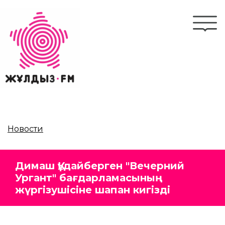
Перейти
к
Togg
основному
navi
содержанию
Новости
Димаш Құдайберген "Вечерний
Ургант" бағдарламасының
жүргізушісіне шапан кигізді