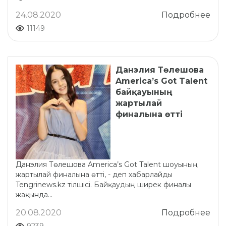
24.08.2020
Подробнее
11149
Данэлия Төлешова
America’s Got Talent
байқауының
жартылай
финалына өтті
Данэлия Төлешова America’s Got Talent шоуының
жартылай финалына өтті, - деп хабарлайды
Tengrinews.kz тілшісі. Байқаудың ширек финалы
жақында...
20.08.2020
Подробнее