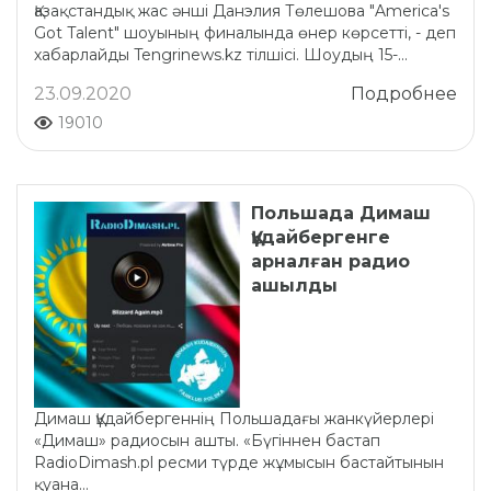
Қазақстандық жас әнші Данэлия Төлешова "America's
Got Talent" шоуының финалында өнер көрсетті, - деп
хабарлайды Tengrinews.kz тілшісі. Шоудың 15-...
23.09.2020
Подробнее
19010
Польшада Димаш
Құдайбергенге
арналған радио
ашылды
Димаш Құдайбергеннің Польшадағы жанкүйерлері
«Димаш» радиосын ашты. «Бүгіннен бастап
RadioDimash.pl ресми түрде жұмысын бастайтынын
қуана...