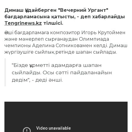
Димаш Құдайберген
"Вечерний Ургант"
бағдарламасына қатысты, - деп хабарлайды
Tengrinews.kz
тілшісі.
Әнші бағдарламаға композитор Игорь Крутоймен
және мәнерлеп сырғанаудан Олимпиада
чемпионы Аделина Сотниковамен келді. Димаш
жүргізушіге сыйлық ретінде шапан сыйлады.
"Бізде құрметті адамдарға шапан
сыйлайды.
Осы сәтті пайдаланайын
дедім", - деді әнші.