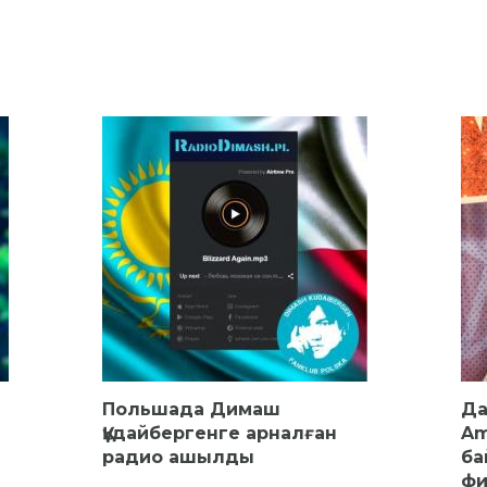
Польшада Димаш
Да
Құдайбергенге арналған
Am
радио ашылды
ба
фи