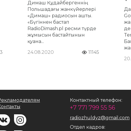
Димаш Құдайбергеннің
Польшадағы жанкүйерлері
Да
«Димаш» радиосын ашты.
Go
«Бүгіннен бастап
жа
RadioDimash.pl ресми түрде
де
жұмысын бастайтынын
Ten
қуана...
Ба
жа
3
24.08.2020
11145
20
Рекламодателям
Контактный телефон:
Контакты
+7 771 799 55 56
radiozhuldyz@gmail.com
Отдел кадров: