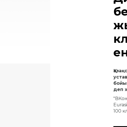
б
ж
кл
ен
Қаза
устав
бойын
деп 
"ВКон
Euras
100 к