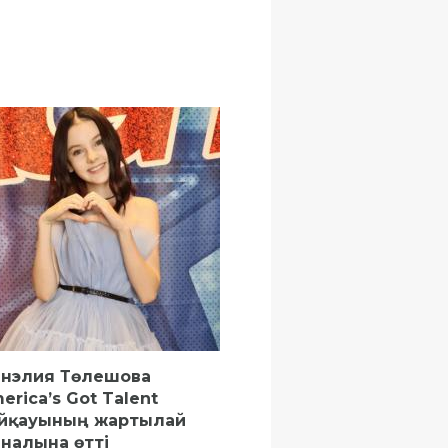
нэлия Төлешова
erica’s Got Talent
йқауының жартылай
налына өтті