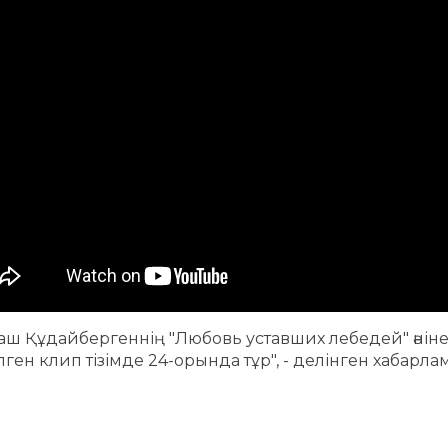
ш Құдайбергеннің "Любовь уставших лебедей" әнін
ілген клип тізімде 24-орында тұр", - делінген хабарла