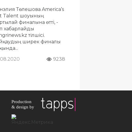
нэлия Төлешова America’s
t Talent шоуының
ртылай финалына өтті, -
п хабарлайды
grinews.kz тілшісі.
йқаудың ширек финалы
қында...
.08.2020
9238