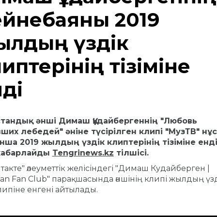
ейнебаяны 2019
ылдың үздік
иптерінің тізіміне
ді
қстандық әнші Димаш Құдайбергеннің "Любовь
ших лебедей" әніне түсірілген клипі "МузТВ" нұ
ша 2019 жылдың үздік клиптерінің тізіміне енді,
хабарлайды
Tengrinews.kz
тілшісі.
такте" әлеуметтік желісіндегі "Димаш Кудайберген |
ian Fan Club" парақшасында әншінің клипі жылдың үз
липіне енгені айтылады.