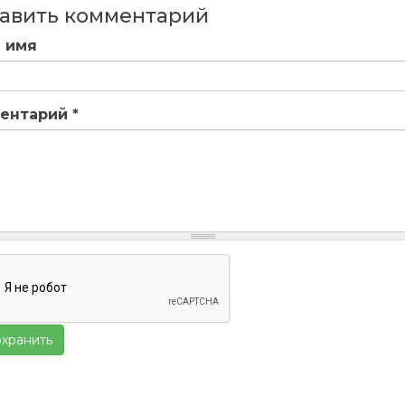
авить комментарий
 имя
ентарий
*
хранить