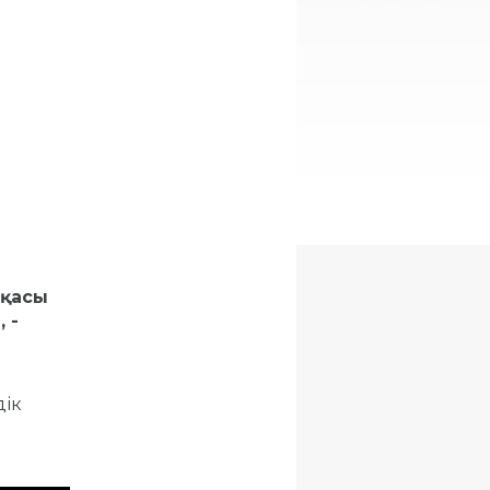
сқасы
 -
дік