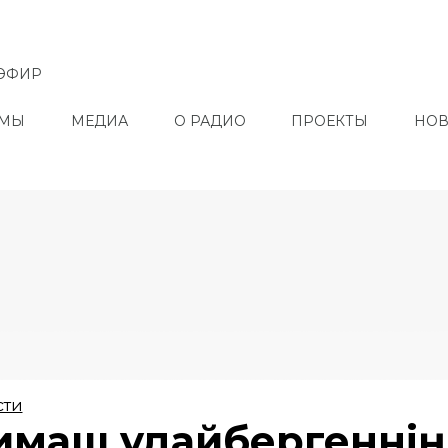
ЭФИР
ММЫ
МЕДИА
О РАДИО
ПРОЕКТЫ
НОВ
сти
имаш Құдайбергеннің