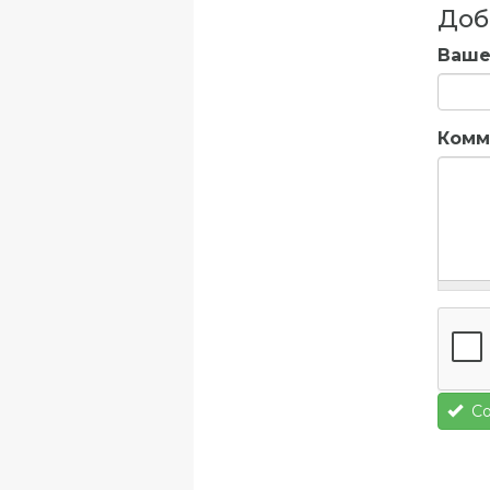
Доб
Ваше
Комм
Со