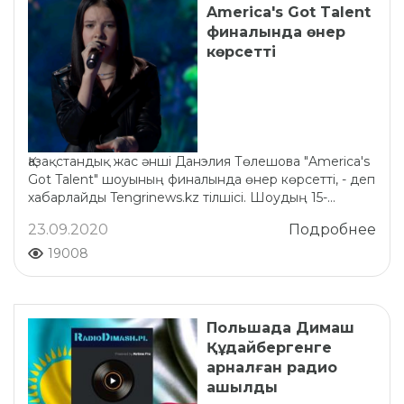
America's Got Talent
финалында өнер
көрсетті
Қазақстандық жас әнші Данэлия Төлешова "America's
Got Talent" шоуының финалында өнер көрсетті, - деп
хабарлайды Tengrinews.kz тілшісі. Шоудың 15-...
23.09.2020
Подробнее
19008
Польшада Димаш
Құдайбергенге
арналған радио
ашылды