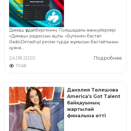
Димаш Құдайбергеннің Польшадағы жанкүйерлері
«Димаш» радиосын ашты. «Бүгіннен бастап
RadioDimash.pl ресми түрде жұмысын бастайтынын
қуана...
24.08.2020
Подробнее
11148
Данэлия Төлешова
America’s Got Talent
байқауының
жартылай
финалына өтті