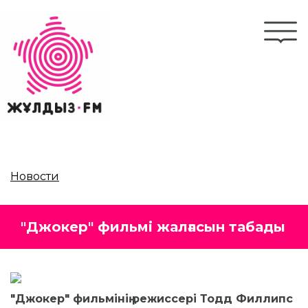
Перейти
к
Togg
основному
navi
содержанию
Новости
"Джокер" фильмі жалғасын табады
"Джокер" фильмінің режиссері Тодд Филлипс