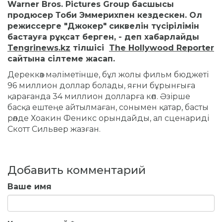
Warner Bros. Pictures Group басшысы
продюсер Тоби Эммерихпен кездескен.
Ол
режиссерге "Джокер" сиквелін түсірілімін
бастауға рұқсат берген, - деп хабарлайды
Tengrinews.kz
тілшісі
The Hollywood Reporter
сайтына сілтеме жасап
.
Дереккөз мәліметінше, бұл жолы фильм бюджеті
96 миллион доллар болады, яғни бұрынғыға
қарағанда 34 миллион долларға көп.
Әзірше
басқа ештеңе айтылмаған, сонымен қатар, басты
рөлде Хоакин Феникс орындайды, ал сценариді
Скотт Сильвер жазған.
Добавить комментарий
Ваше имя