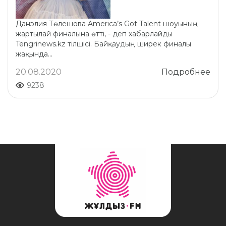
Данэлия Төлешова America’s Got Talent шоуының
жартылай финалына өтті, - деп хабарлайды
Tengrinews.kz тілшісі. Байқаудың ширек финалы
жақында...
20.08.2020
Подробнее
9238