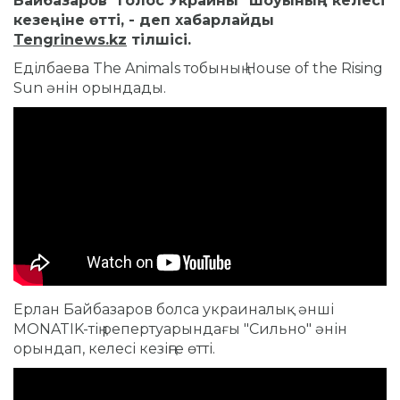
Байбазаров "Голос Украины" шоуының келесі
кезеңіне өтті, - деп хабарлайды
Tengrinews.kz
тілшісі.
Еділбаева The Animals тобының House of the Rising
Sun әнін орындады.
Ерлан Байбазаров болса украиналық әнші
MONATIK-тің репертуарындағы "Сильно" әнін
орындап, келесі кезіңге өтті.