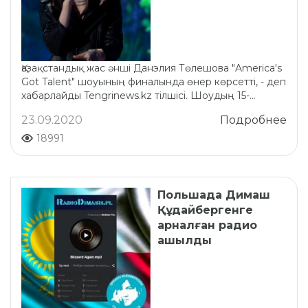
Қазақстандық жас әнші Данэлия Төлешова "America's
Got Talent" шоуының финалында өнер көрсетті, - деп
хабарлайды Tengrinews.kz тілшісі. Шоудың 15-...
23.09.2020
Подробнее
18991
Польшада Димаш
Құдайбергенге
арналған радио
ашылды