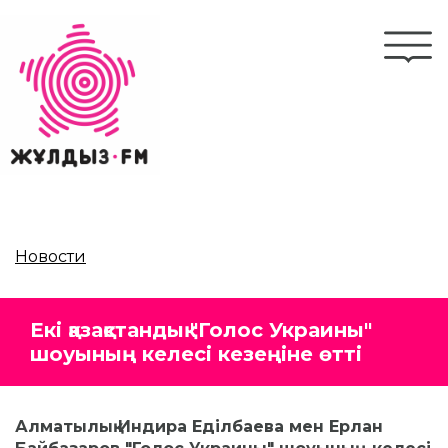
Перейти
к
Togg
основному
navi
содержанию
Новости
Екі қазақстандық "Голос Украины"
шоуының келесі кезеңіне өтті
Алматылық Индира Еділбаева мен Ерлан