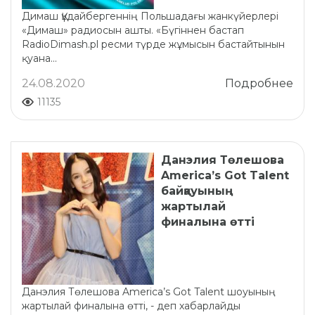
Димаш Құдайбергеннің Польшадағы жанкүйерлері
«Димаш» радиосын ашты. «Бүгіннен бастап
RadioDimash.pl ресми түрде жұмысын бастайтынын
қуана...
24.08.2020
Подробнее
11135
Данэлия Төлешова
America’s Got Talent
байқауының
жартылай
финалына өтті
Данэлия Төлешова America’s Got Talent шоуының
жартылай финалына өтті, - деп хабарлайды