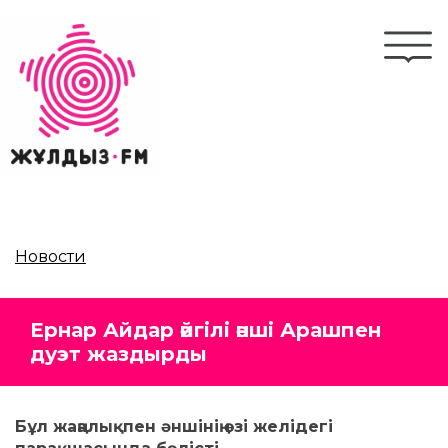
Перейти
к
Togg
основному
navi
содержанию
Новости
Ернар Айдар әйгілі әнші Арашпен
дуэт жаздырды
Бұл жаңалықпен әншінің өзі желідегі