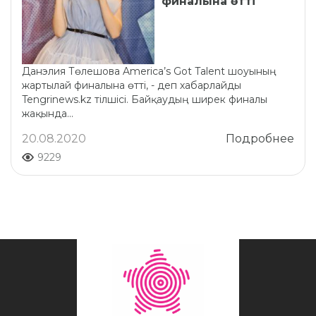
финалына өтті
Данэлия Төлешова America’s Got Talent шоуының
жартылай финалына өтті, - деп хабарлайды
Tengrinews.kz тілшісі. Байқаудың ширек финалы
жақында...
20.08.2020
Подробнее
9229