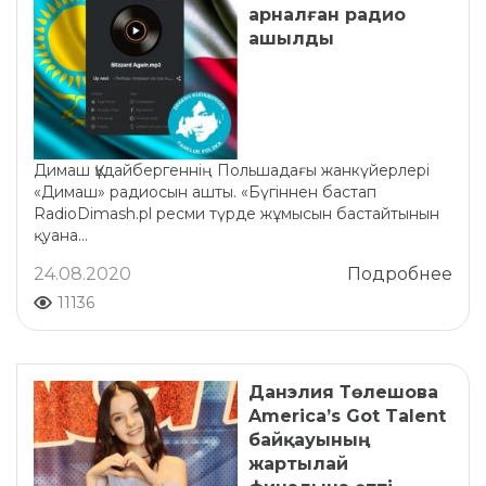
арналған радио
ашылды
Димаш Құдайбергеннің Польшадағы жанкүйерлері
«Димаш» радиосын ашты. «Бүгіннен бастап
RadioDimash.pl ресми түрде жұмысын бастайтынын
қуана...
24.08.2020
Подробнее
11136
Данэлия Төлешова
America’s Got Talent
байқауының
жартылай