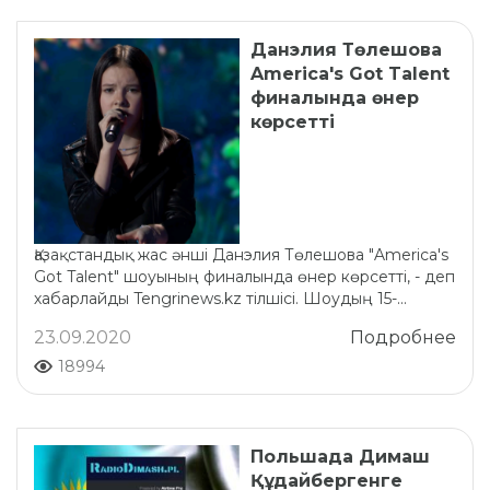
Данэлия Төлешова
America's Got Talent
финалында өнер
көрсетті
Қазақстандық жас әнші Данэлия Төлешова "America's
Got Talent" шоуының финалында өнер көрсетті, - деп
хабарлайды Tengrinews.kz тілшісі. Шоудың 15-...
23.09.2020
Подробнее
18994
Польшада Димаш
Құдайбергенге