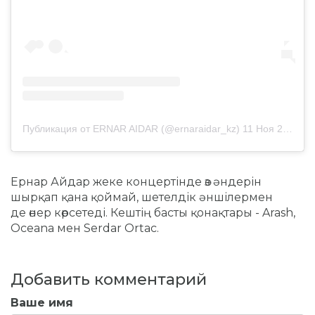
Публикация от ERNAR AIDAR (@ernaraidar_kz)
11 Ноя 2019 в 4:58 PST
Ернар Айдар жеке концертінде өз әндерін
шырқап қана қоймай, шетелдік әншілермен
де өнер көрсетеді.
Кештің басты қонақтары -
Arash,
Oceana мен
Serdar Ortac.
Добавить комментарий
Ваше имя