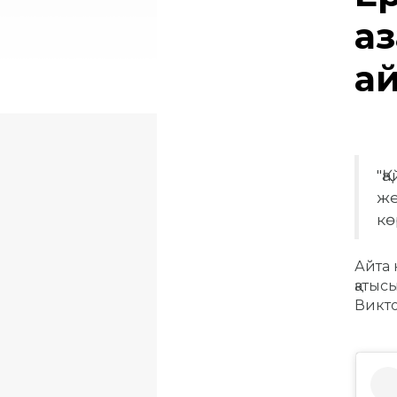
қа
а
"Қ
же
кө
Айта 
қатыс
Викто