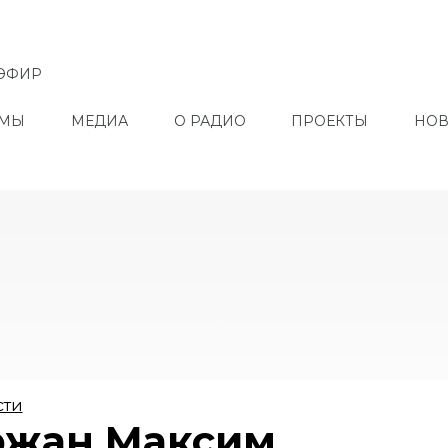
ЭФИР
ММЫ
МЕДИА
О РАДИО
ПРОЕКТЫ
НОВ
сти
ржан Максим