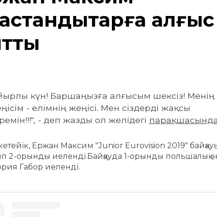
зақстандықтарға алғыс
йтты
айырлы күн! Баршаңызға алғысым шексіз! Менің
ңісім - елімнің жеңісі. Мен сіздерді жақсы
ремін!!!", - деп жазды ол желідегі
парақшасынд
кетейік, Ержан Максим "Junior Eurovision 2019" байқау
ып 2-орынды иеленді.Байқауда 1-орынды польшалық ә
рия Габор иеленді.