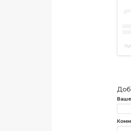
Пу
Доб
Ваше
Комм