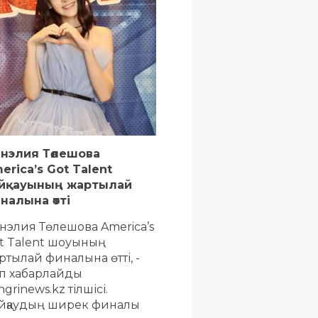
нэлия Төлешова
erica’s Got Talent
йқауының жартылай
налына өтті
нэлия Төлешова America’s
t Talent шоуының
ртылай финалына өтті, -
п хабарлайды
grinews.kz тілшісі.
йқаудың ширек финалы