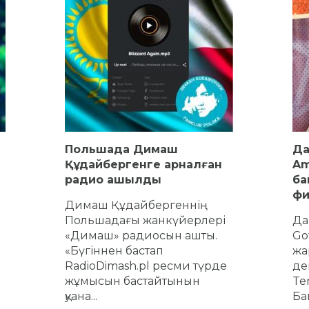
Польшада Димаш
Да
Құдайбергенге арналған
Am
радио ашылды
ба
фи
Димаш Құдайбергеннің
Польшадағы жанкүйерлері
Да
«Димаш» радиосын ашты.
Go
«Бүгіннен бастап
жа
RadioDimash.pl ресми түрде
де
жұмысын бастайтынын
Ten
қуана...
Ба