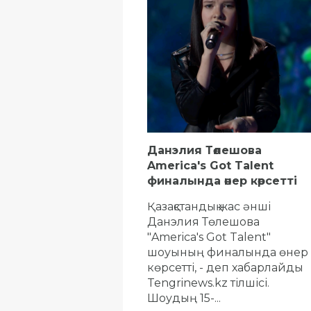
Данэлия Төлешова
America's Got Talent
финалында өнер көрсетті
Қазақстандық жас әнші
Данэлия Төлешова
"America's Got Talent"
шоуының финалында өнер
көрсетті, - деп хабарлайды
Tengrinews.kz тілшісі.
Шоудың 15-...