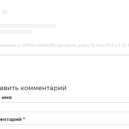
бликация от ЕРЖАН МАКСИМ (@maksim_erjan)
25 Ноя 2019 в 1:22
авить комментарий
 имя
ентарий
*