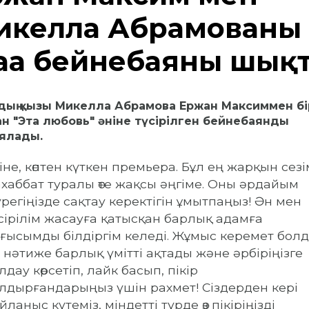
икелла Абрамованың
аңа бейнебаяны шық
дың қызы Микелла Абрамова Ержан Максиммен бі
ан "Эта любовь" әніне түсірілген бейнебаянды
ялады.
іне, көптен күткен премьера. Бұл ең жарқын сезі
хаббат туралы өте жақсы әңгіме. Оны әрдайым
регіңізде сақтау керектігін ұмытпаңыз! Ән мен
сірілім жасауға қатысқан барлық адамға
ғысымды білдіргім келеді. Жұмыс керемет болд
 нәтиже барлық үмітті ақтады және әрбіріңізге
лдау көрсетіп, лайк басып, пікір
лдырғандарыңыз үшін рахмет! Сіздерден кері
йланыс күтеміз, міндетті түрде өз пікіріңізді