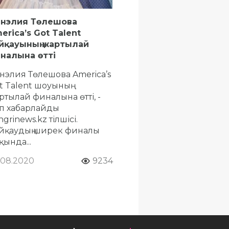
нэлия Төлешова
erica’s Got Talent
йқауының жартылай
налына өтті
нэлия Төлешова America’s
t Talent шоуының
ртылай финалына өтті, -
п хабарлайды
grinews.kz тілшісі.
йқаудың ширек финалы
қында...
.08.2020
9234