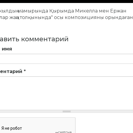
 жылдың мамырында Қырымда Микелла мен Ержан
лар жаңа толқынында" осы композицияны орындаған
авить комментарий
 имя
ентарий
*