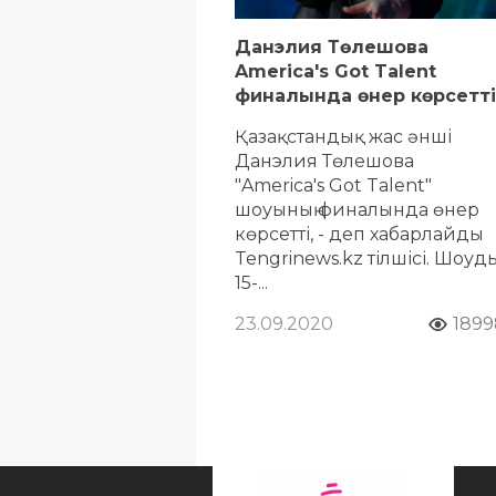
Данэлия Төлешова
America's Got Talent
финалында өнер көрсетті
Қазақстандық жас әнші
Данэлия Төлешова
"America's Got Talent"
шоуының финалында өнер
көрсетті, - деп хабарлайды
Tengrinews.kz тілшісі. Шоуды
15-...
23.09.2020
1899