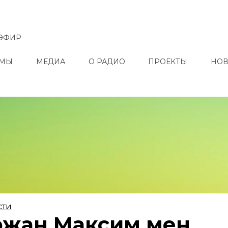
ЭФИР
ММЫ
МЕДИА
О РАДИО
ПРОЕКТЫ
НОВ
сти
ржан Максим мен