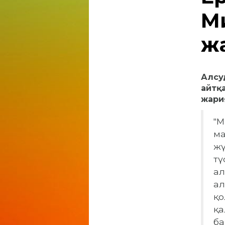
М
ж
Алсу
айтқ
жари
"М
ма
жү
тү
ал
ал
қо
қа
ба