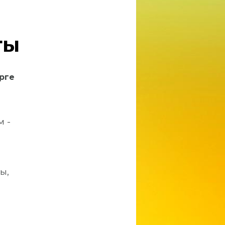
ты
рге
м -
ы,