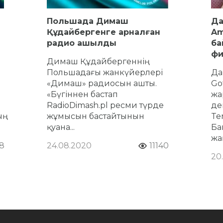
Польшада Димаш
Да
Құдайбергенге арналған
Am
радио ашылды
ба
фи
Димаш Құдайбергеннің
Польшадағы жанкүйерлері
Да
«Димаш» радиосын ашты.
Go
«Бүгіннен бастап
жа
RadioDimash.pl ресми түрде
де
ң
жұмысын бастайтынын
Ten
қуана...
Ба
жа
8
24.08.2020
11140
20