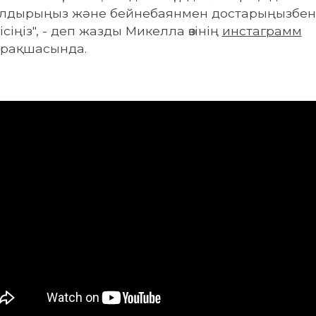
лдырыңыз және бейнебаянмен достарыңызбен
лісіңіз", - деп жазды Микелла өзінің
инстаграмм
рақшасында.