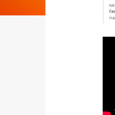
қа
бө
па