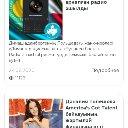
арналған радио
ашылды
Димаш Құдайбергеннің Польшадағы жанкүйерлері
«Димаш» радиосын ашты. «Бүгіннен бастап
RadioDimash.pl ресми түрде жұмысын бастайтынын
қуана...
24.08.2020
Подробнее
11128
Данэлия Төлешова
America’s Got Talent
байқауының
жартылай
финалына өтті