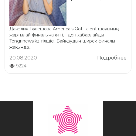
Данэлия Төлешова America’s Got Talent шоуының
жартылай финалына өтті, - деп хабарлайды
Tengrinews.kz тілшісі. Байқаудың ширек финалы
жақында...
20.08.2020
Подробнее
9224