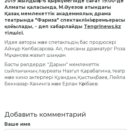
2019 жылдың 5-6 қыркүйегінде сағат 19:00-де
Алматы қаласында, М.
Әуезов атындағы
Қазақ мемлекеттік академиялық драма
театрында "Фариза" спектаклінің премьерасы
қойылады, - деп хабарлайды
Tengrinews.kz
тілшісі.
Идея авторы және спетакльдің бас продюсері
Айнұр Көпбасарова.
Ал, пьесаны драматург Роза
Мұқанова жазып шыққан.
Басты рөлдерде: "Дарын" мемлекеттік
сыйлығының лауреаты Назгүл Қарабалина, театр
және кино актерлері Қуандық Қыстықбаев, Лейла
Бекназар-Ханинга және Ерлан Кәрібаев.
Добавить комментарий
Ваше имя