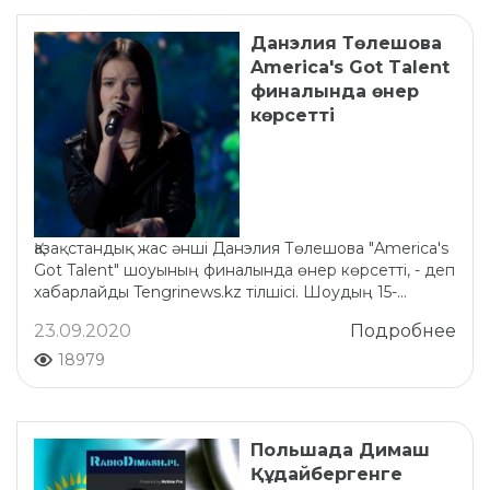
Данэлия Төлешова
America's Got Talent
финалында өнер
көрсетті
Қазақстандық жас әнші Данэлия Төлешова "America's
Got Talent" шоуының финалында өнер көрсетті, - деп
хабарлайды Tengrinews.kz тілшісі. Шоудың 15-...
23.09.2020
Подробнее
18979
Польшада Димаш
Құдайбергенге