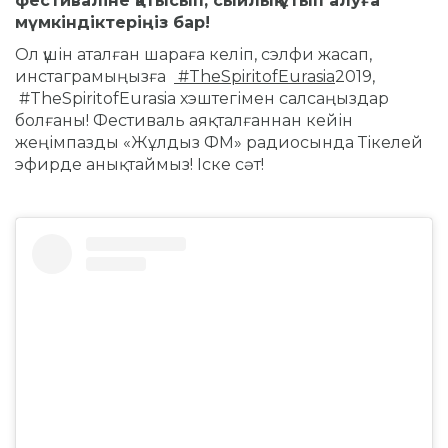
фестиваліне қатысып, сыйлық ұтып алуға
мүмкіндіктеріңіз бар!
Ол үшін аталған шараға келіп, сэлфи жасап,
инстаграмыңызға
#TheSpiritofEurasia
2019,
#TheSpiritofEurasia хэштегімен салсаңыздар
болғаны! Фестиваль аяқталғаннан кейін
жеңімпазды «Жұлдыз ФМ» радиосында Тікелей
эфирде анықтаймыз! Іске сәт!