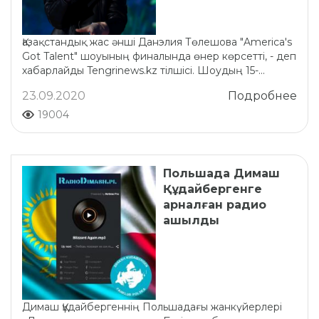
Қазақстандық жас әнші Данэлия Төлешова "America's
Got Talent" шоуының финалында өнер көрсетті, - деп
хабарлайды Tengrinews.kz тілшісі. Шоудың 15-...
23.09.2020
Подробнее
19004
Польшада Димаш
Құдайбергенге
арналған радио
ашылды
Димаш Құдайбергеннің Польшадағы жанкүйерлері