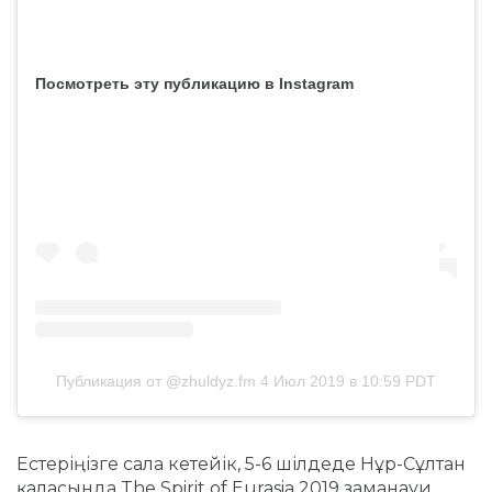
Посмотреть эту публикацию в Instagram
Публикация от @zhuldyz.fm
4 Июл 2019 в 10:59 PDT
Естеріңізге сала кетейік, 5-6 шілдеде Нұр-Сұлтан
қаласында The Spirit of Eurasia 2019 заманауи