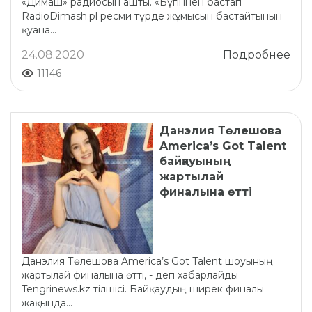
«Димаш» радиосын ашты. «Бүгіннен бастап
RadioDimash.pl ресми түрде жұмысын бастайтынын
қуана...
24.08.2020
Подробнее
11146
Данэлия Төлешова
America’s Got Talent
байқауының
жартылай
финалына өтті
Данэлия Төлешова America’s Got Talent шоуының
жартылай финалына өтті, - деп хабарлайды
Tengrinews.kz тілшісі. Байқаудың ширек финалы
жақында...