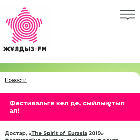
Перейти
к
Togg
основному
navi
содержанию
Новости
Фестивальге кел де, сыйлық ұтып
ал!
Достар, «
The Spirit of Eurasia
2019»