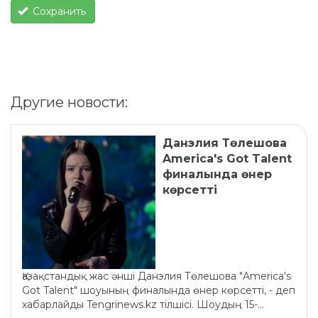
Сохранить
Другие новости:
Данэлия Төлешова
America's Got Talent
финалында өнер
көрсетті
Қазақстандық жас әнші Данэлия Төлешова "America's
Got Talent" шоуының финалында өнер көрсетті, - деп
хабарлайды Tengrinews.kz тілшісі. Шоудың 15-...