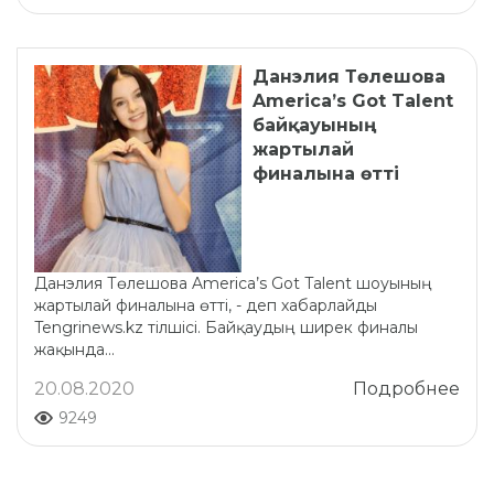
Данэлия Төлешова
America’s Got Talent
байқауының
жартылай
финалына өтті
Данэлия Төлешова America’s Got Talent шоуының
жартылай финалына өтті, - деп хабарлайды
Tengrinews.kz тілшісі. Байқаудың ширек финалы
жақында...
20.08.2020
Подробнее
9249