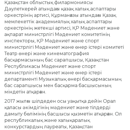
Қазақстан облыстық филармониясы
Дәулеткерей атындағы қазақ халық аспаптары
оркестрінің артисі, Құрманғазы атындағы Қазақ
мемлекеттік академиялық халық аспаптары
оркестрінің жетекші артисі, ҚР Мәдениет және
ақпарат министрлігі Мәдениет комитетінің
инспекторы, ҚР Мәдениет және спорт
министрлігі Мәдениет және өнер істері комитеті
Театр өнері және кинематография
басқармасының бас сарапшысы, Қазақстан
Республикасы Мәдениет және спорт
министрлігі Мәдениет және өнер істері
департаменті Музыкалық өнері басқармасының
бас сарапшысы мен басқарма басшысының
міндетін атқарған.
2017 жылғы шілдеден осы уақытқа дейін Орал
қаласы әкімдігінің мәдениет және тілдерді
дамыту бөлімінің басшысы қызметін атқарған. Ол
республикалық және халықаралық
конкурстардың лауреаты, Қазақстан