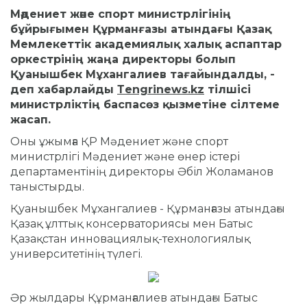
Мәдениет және спорт министрлігінің
бұйрығымен Құрманғазы атындағы Қазақ
Мемлекеттік академиялық xалық аспаптар
оркестрінің жаңа директоры болып
Қуанышбек Мұхангалиев тағайындалды, -
деп хабарлайды
Тengrinews.kz
тілшісі
министрліктің баспасөз қызметіне сілтеме
жасап.
Оны ұжымға ҚР Мәдениет және спорт
министрлігі Мәдениет және өнер істері
департаментінің директоры Әбіл Жоламанов
таныстырды.
Қуанышбек Мұхангалиев - Құрманғазы атындағы
Қазақ ұлттық консерваториясы мен Батыс
Қазақстан инновациялық-технологиялық
университетінің түлегі.
Әр жылдары Құрманғалиев атындағы Батыс