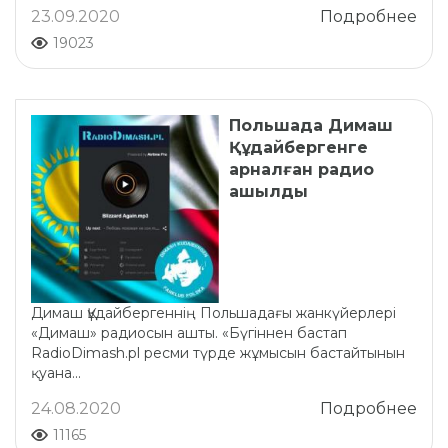
23.09.2020
Подробнее
19023
Польшада Димаш
Құдайбергенге
арналған радио
ашылды
Димаш Құдайбергеннің Польшадағы жанкүйерлері
«Димаш» радиосын ашты. «Бүгіннен бастап
RadioDimash.pl ресми түрде жұмысын бастайтынын
қуана...
24.08.2020
Подробнее
11165