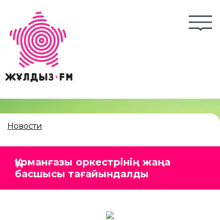
Перейти
к
Togg
основному
navi
содержанию
Новости
Құрманғазы оркестрінің жаңа
басшысы тағайындалды