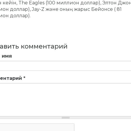
 кейін, The Eagles (100 миллион доллар), Элтон Джон
он доллар), Jay-Z және оның жарыс Бейонсе ( 81
он доллар).
авить комментарий
 имя
ентарий
*