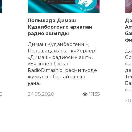
Польшада Димаш
Да
Құдайбергенге арналған
Am
радио ашылды
ба
фи
Димаш Құдайбергеннің
Польшадағы жанкүйерлері
Да
«Димаш» радиосын ашты.
Go
«Бүгіннен бастап
жа
RadioDimash.pl ресми түрде
де
жұмысын бастайтынын
Ten
қуана...
Ба
жақ
9
24.08.2020
11135
20