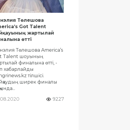
нэлия Төлешова
erica’s Got Talent
йқауының жартылай
налына өтті
нэлия Төлешова America’s
t Talent шоуының
ртылай финалына өтті, -
п хабарлайды
grinews.kz тілшісі.
йқаудың ширек финалы
ында...
.08.2020
9227