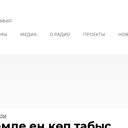
ЭФИР
ММЫ
МЕДИА
О РАДИО
ПРОЕКТЫ
НОВ
сти
емде ең көп табыс