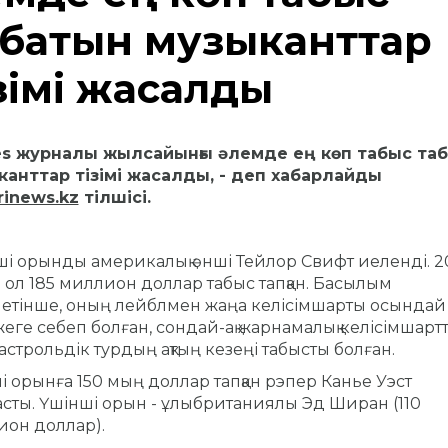
абатын музыканттар
зімі жасалды
es журналы жылсайынғы әлемде ең көп табыс та
канттар тізімі жасалды, - деп хабарлайды
rinews.kz
тілшісі.
ші орынды америкалық әнші Тейлор Свифт иеленді.
2
ол 185 миллион доллар табыс тапқан.
Басылым
етінше, оның лейблмен жаңа келісімшарты осындай
еге себеп болған, сондай-ақ жарнамалық келісімшарт
астрольдік турдың ақтың кезеңі табысты болған.
і орынға 150 мың доллар тапқан рэпер Канье Уэст
сты.
Үшінші орын - ұлыбританиялы Эд Ширан (110
он доллар).