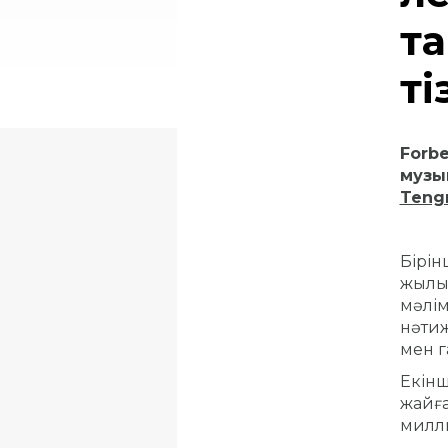
т
ті
Forb
музы
Teng
Бірін
жылы 
мәлім
нәтиж
мен г
Екінш
жайға
милли