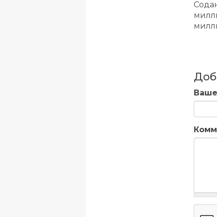
Содан
милли
милли
Доб
Ваше
Комм