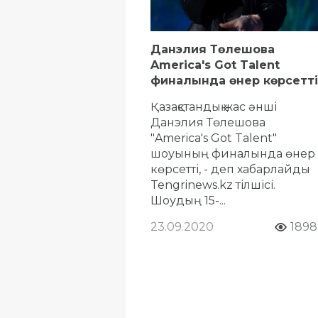
Данэлия Төлешова
America's Got Talent
финалында өнер көрсетті
Қазақстандық жас әнші
Данэлия Төлешова
"America's Got Talent"
шоуының финалында өнер
көрсетті, - деп хабарлайды
Tengrinews.kz тілшісі.
Шоудың 15-...
23.09.2020
1898