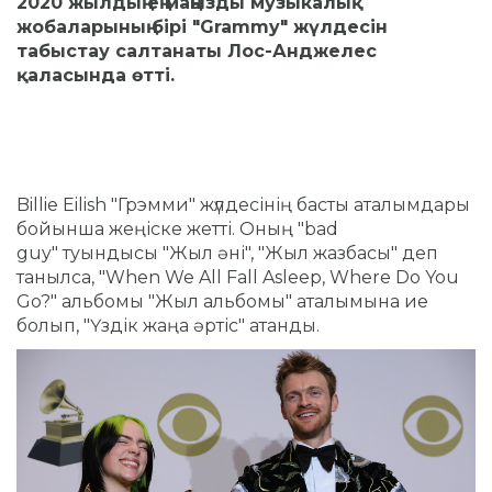
2020 жылдың ең маңызды музыкалық
жобаларының бірі "
Grammy
" жүлдесін
табыстау салтанаты Лос-Анджелес
қаласында өтті.
Billie Eilish "Грэмми" жүлдесінің басты аталымдары
бойынша жеңіске жетті. Оның "bad
guy" туындысы "Жыл әні", "Жыл жазбасы" деп
танылса, "When We All Fall Asleep, Where Do You
Go?" альбомы "Жыл альбомы" аталымына ие
болып, "Үздік жаңа әртіс" атанды.