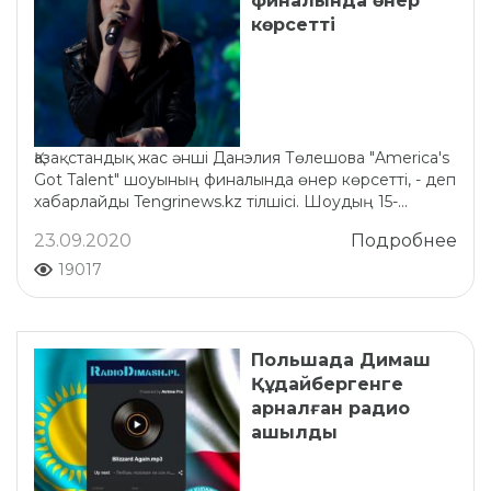
финалында өнер
көрсетті
Қазақстандық жас әнші Данэлия Төлешова "America's
Got Talent" шоуының финалында өнер көрсетті, - деп
хабарлайды Tengrinews.kz тілшісі. Шоудың 15-...
23.09.2020
Подробнее
19017
Польшада Димаш
Құдайбергенге
арналған радио
ашылды