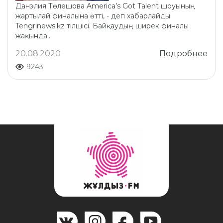
Данэлия Төлешова America’s Got Talent шоуының
жартылай финалына өтті, - деп хабарлайды
Tengrinews.kz тілшісі. Байқаудың ширек финалы
жақында...
20.08.2020
Подробнее
9243