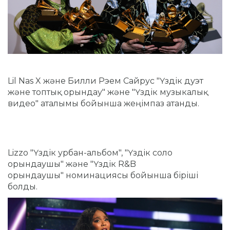
Lil Nas X және Билли Рэем Сайрус "Үздік дуэт
және топтық орындау" және "Үздік музыкалық
видео" аталымы бойынша жеңімпаз атанды.
Lizzo "Үздік урбан-альбом", "Үздік соло
орындаушы" және "Үздік R&B
орындаушы" номинациясы бойынша біріші
болды.