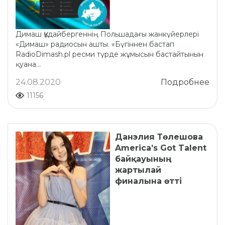
Димаш Құдайбергеннің Польшадағы жанкүйерлері
«Димаш» радиосын ашты. «Бүгіннен бастап
RadioDimash.pl ресми түрде жұмысын бастайтынын
қуана...
24.08.2020
Подробнее
11156
Данэлия Төлешова
America’s Got Talent
байқауының
жартылай
финалына өтті