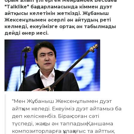
орын алып үлгерген Мейрамбек Бесбаев
"Talklike" бағдарламасында кіммен дуэт
айтқысы келетінін жеткізді. Жұбаныш
Жексенұлымен әсерлі ән айтудың реті
келмеді, екеуімізге ортақ ән табылмады
дейді өнер иесі.
"Мен Жұбаныш Жексенұлымен дуэт
айтқым келеді. Екеуіміз дуэт айтамыз ба
деп келіскенбіз. Бірақ соған сәті
түспеді, жақсы ән таппадық. Қаншама
композиторларға құлаққағыс та айттық.