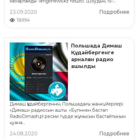
хабарлайды Tengrinews.kz тілшісі. Шоудың 15-...
23.09.2020
Подробнее
18994
Польшада Димаш
Құдайбергенге
арналған радио
ашылды
Димаш Құдайбергеннің Польшадағы жанкүйерлері
«Димаш» радиосын ашты. «Бүгіннен бастап
RadioDimash.pl ресми түрде жұмысын бастайтынын
қуана...
24.08.2020
Подробнее