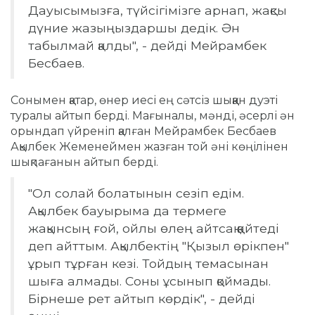
Дауысымызға, түйсігімізге арнап, жақсы
дүние жазыңыздаршы дедік. Ән
табылмай қалды", - дейді Мейрамбек
Бесбаев.
Сонымен қатар, өнер иесі ең сәтсіз шыққан дуэті
туралы айтып берді. Мағыналы, мәнді, әсерлі ән
орындап үйреніп қалған Мейрамбек Бесбаев
Ақылбек Жеменеймен жазған той әні көңілінен
шықпағанын айтып берді.
"Ол солай болатынын сезіп едім.
Ақылбек бауырыма да термеге
жақынсың ғой, ойлы өлең айтсақ қайтеді
деп айттым. Ақылбектің "Қызыл өрікпен"
ұрып тұрған кезі. Тойдың темасынан
шыға алмады. Соны ұсынып қоймады.
Бірнеше рет айтып көрдік", - дейді