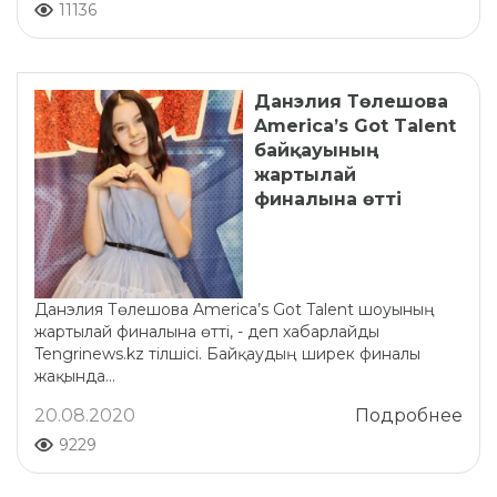
11136
Данэлия Төлешова
America’s Got Talent
байқауының
жартылай
финалына өтті
Данэлия Төлешова America’s Got Talent шоуының
жартылай финалына өтті, - деп хабарлайды
Tengrinews.kz тілшісі. Байқаудың ширек финалы
жақында...
20.08.2020
Подробнее
9229