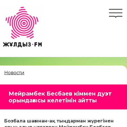
Перейти
к
Togg
основному
navi
содержанию
Новости
Мейрамбек Бесбаев кіммен дуэт
орындағысы келетінін айтты
Бозбала шағынан-ақ тыңдарман жүрегінен