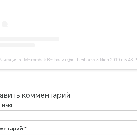
бликация от Meirambek Besbaev (@m_besbaev)
8 Июл 2019 в 5:48 
авить комментарий
 имя
ентарий
*