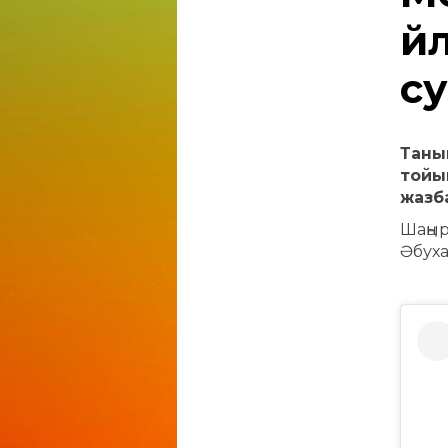
үй
с
Таны
тойын
жазб
Шаңыр
Әбуха