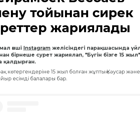
лену тойынан сирек
уреттер жариялады
мал әнші
Instagram
желісіндегі парақшасында үй
ан бірнеше сурет жариялап, "Бүгін бізге 15 жыл
а қалдырған.
ақ көтергендеріне 15 жыл болған жұптың Кәусар және
йыр есімді балалары бар.