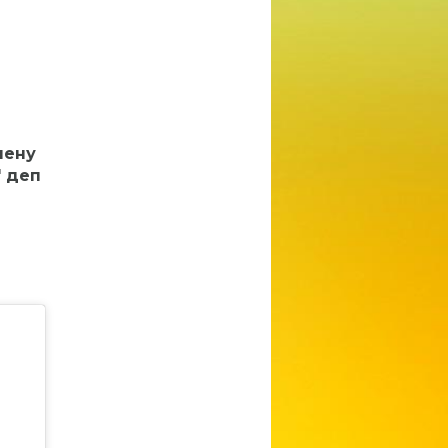
лену
" деп