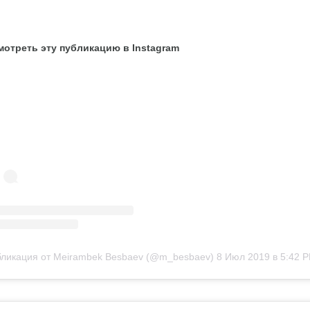
отреть эту публикацию в Instagram
ликация от Meirambek Besbaev (@m_besbaev)
8 Июл 2019 в 5:42 