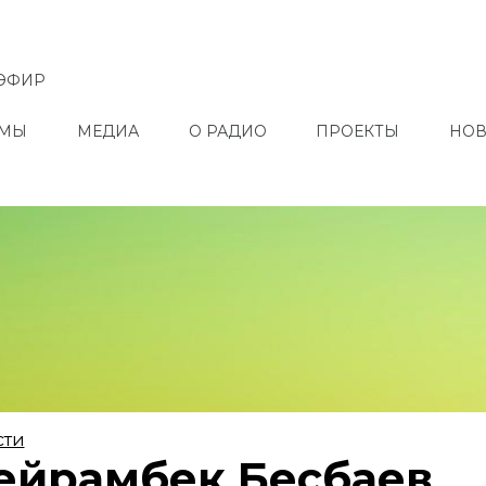
ЭФИР
ММЫ
МЕДИА
О РАДИО
ПРОЕКТЫ
НОВ
сти
ейрамбек Бесбаев