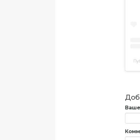
Пу
Доб
Ваше
Комм