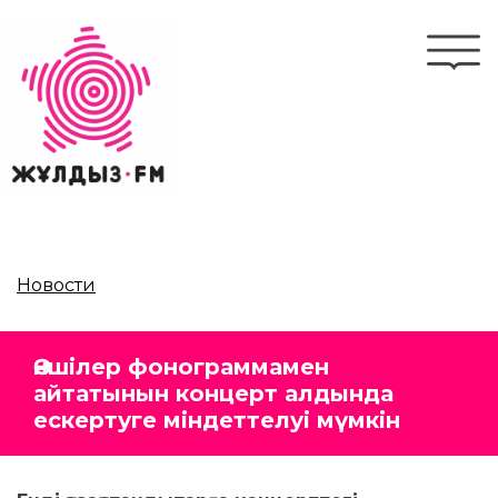
Перейти
к
Togg
основному
navi
содержанию
Новости
Әншілер фонограммамен
айтатынын концерт алдында
ескертуге міндеттелуі мүмкін