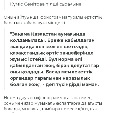
Күміс Сейітова тілші сұрағына.
Оның айтуынша, фонограмма туралы әртісттің
барлығы хабарлауға міндетті.
"Заңнама Қазақстан аумағында
қолданылады.
Ереже қабылдаған
жағдайда кез келген шетелдік,
қазақстандық әртіс заң шеңберінде
жұмыс істейді.
Бұл норма әлі
қабылданған жоқ, бірақ депутаттар
оны қолдады.
Басқа мемлекеттік
органдар тарапынан наразылық
болған жоқ", - деп түсіндірді маман.
Норма дауыстық фонограммаға ғана емес,
сонымен қатар музыкалық аспаптарға да қатысты
болады, мысалы, домбыра немесе қобыздың