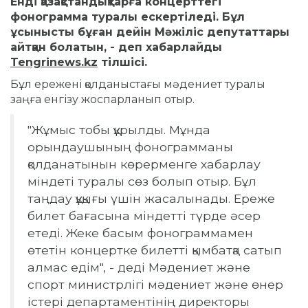
Енді қазақстандықтарға концерттегі
фонограмма туралы ескертіледі.
Бұл
ұсынысты бұған дейін Мәжіліс депутаттары
айтқан болатын, - деп хабарлайды
Tengrinews.kz
тілшісі.
Бұл ережені қолданыстағы мәдениет туралы
заңға енгізу жоспарланып отыр.
"Жұмыс тобы құрылды.
Мұнда
орындаушының фонограмманы
қолданатынын көрерменге хабарлау
міндеті туралы сөз болып отыр.
Бұл
таңдау құқығы үшін жасалынады.
Ереже
билет бағасына міндетті түрде әсер
етеді.
Жеке басым фонограммамен
өтетін концертке билетті қымбатқа сатып
алмас едім", - деді Мәдениет және
спорт министрлігі мәдениет және өнер
істері департаментінің директоры