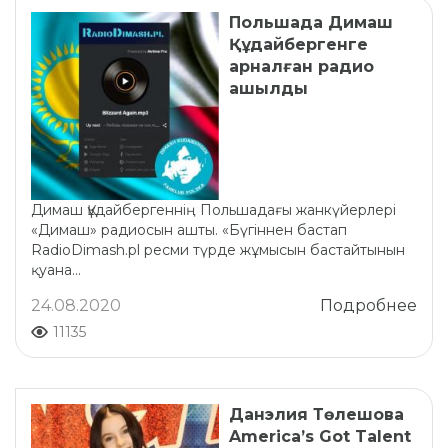
Польшада Димаш
Құдайбергенге
арналған радио
ашылды
Димаш Құдайбергеннің Польшадағы жанкүйерлері
«Димаш» радиосын ашты. «Бүгіннен бастап
RadioDimash.pl ресми түрде жұмысын бастайтынын
қуана...
24.08.2020
Подробнее
11135
Данэлия Төлешова
America’s Got Talent