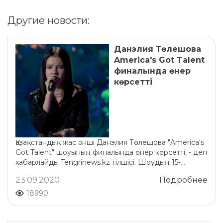
Другие новости:
Данэлия Төлешова
America's Got Talent
финалында өнер
көрсетті
Қазақстандық жас әнші Данэлия Төлешова "America's
Got Talent" шоуының финалында өнер көрсетті, - деп
хабарлайды Tengrinews.kz тілшісі. Шоудың 15-...
23.09.2020
Подробнее
18990