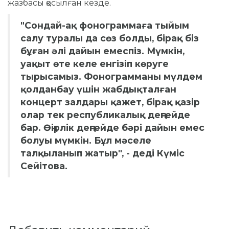
жазбасы қосылған кезде.
"Сондай-ақ фонограммаға тыйым
салу туралы да сөз болды, бірақ біз
бұған әлі дайын емеспіз.
Мүмкін,
уақыт өте келе енгізіп көруге
тырысамыз.
Фонограмманы мүлдем
қолданбау үшін жабдықталған
концерт залдары қажет, бірақ қазір
олар тек республикалық деңгейде
бар.
Өңірлік деңгейде бәрі дайын емес
болуы мүмкін.
Бұл мәселе
талқыланып жатыр", - деді Күміс
Сейітова.