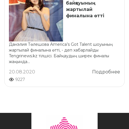
байқауының
жартылай
финалына өтті
Данэлия Төлешова America’s Got Talent шоуының
жартылай финалына өтті, - деп хабарлайды
Tengrinews.kz тілшісі. Байқаудың ширек финалы
жақында...
20.08.2020
Подробнее
9227