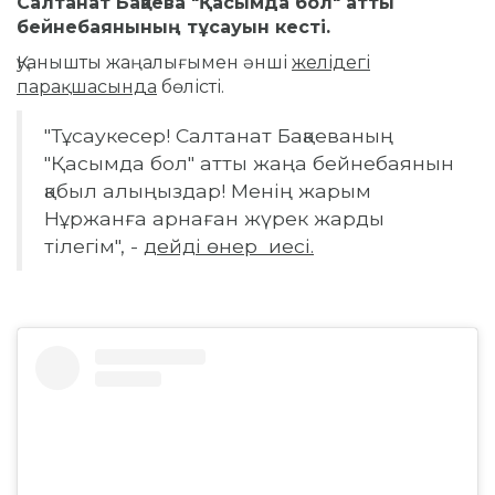
Салтанат Бақаева "Қасымда бол" атты
бейнебаянының тұсауын кесті.
Қуанышты жаңалығымен әнші
желідегі
парақшасында
бөлісті.
"Тұсаукесер! Салтанат Бақаеваның
"Қасымда бол" атты жаңа бейнебаянын
қабыл алыңыздар! Менің жарым
Нұржанға арнаған жүрек жарды
тілегім", -
дейді өнер иесі.