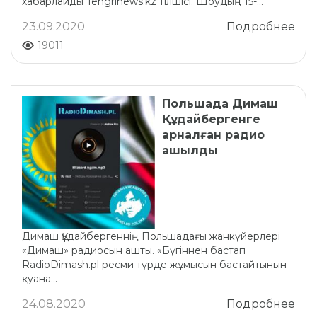
хабарлайды Tengrinews.kz тілшісі. Шоудың 15-...
23.09.2020
Подробнее
19011
Польшада Димаш
Құдайбергенге
арналған радио
ашылды
Димаш Құдайбергеннің Польшадағы жанкүйерлері
«Димаш» радиосын ашты. «Бүгіннен бастап
RadioDimash.pl ресми түрде жұмысын бастайтынын
қуана...
24.08.2020
Подробнее