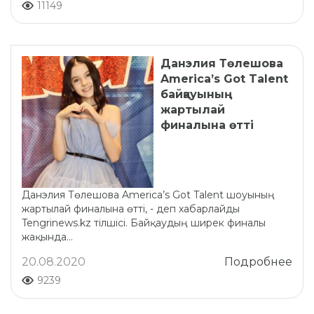
11149
Данэлия Төлешова
America’s Got Talent
байқауының
жартылай
финалына өтті
Данэлия Төлешова America’s Got Talent шоуының
жартылай финалына өтті, - деп хабарлайды
Tengrinews.kz тілшісі. Байқаудың ширек финалы
жақында...
20.08.2020
Подробнее
9239