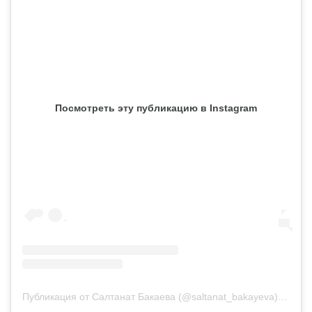
Посмотреть эту публикацию в Instagram
Публикация от Салтанат Бакаева (@saltanat_bakayeva)
22 Авг