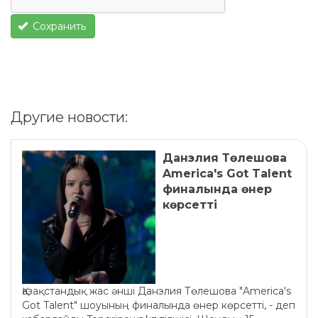
Сохранить
Другие новости:
Данэлия Төлешова
America's Got Talent
финалында өнер
көрсетті
Қазақстандық жас әнші Данэлия Төлешова "America's
Got Talent" шоуының финалында өнер көрсетті, - деп