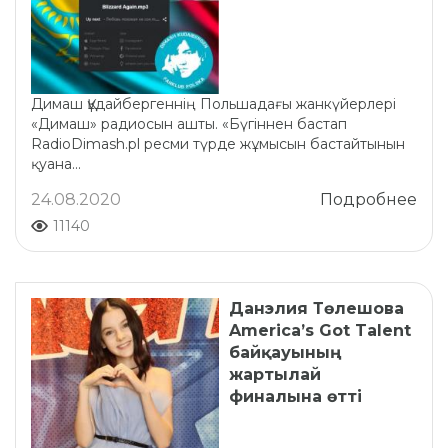
Димаш Құдайбергеннің Польшадағы жанкүйерлері
«Димаш» радиосын ашты. «Бүгіннен бастап
RadioDimash.pl ресми түрде жұмысын бастайтынын
қуана...
24.08.2020
Подробнее
11140
Данэлия Төлешова
America’s Got Talent
байқауының
жартылай
финалына өтті