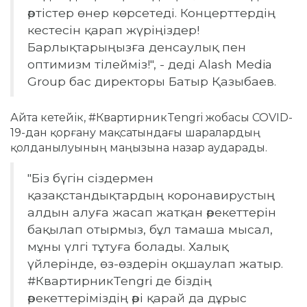
әртістер өнер көрсетеді.
Концерттердің
кестесін қарап жүріңіздер!
Барлықтарыңызға денсаулық пен
оптимизм тілейміз!
", - деді Alash Media
Group бас директоры Батыр Қазыбаев.
Айта кетейік, #КвартирникTengri жобасы COVID-
19-дан қорғану мақсатындағы шаралардың
қолданылуының маңызына назар аударады.
"Біз бүгін сіздермен
қазақстандықтардың коронавирустың
алдын алуға жасап жатқан әрекеттерін
бақылап отырмыз, бұл тамаша мысал,
мұны үлгі тұтуға болады.
Халық
үйлерінде, өз-өздерін оқшаулап жатыр.
#КвартирникTengri де біздің
әрекеттеріміздің әрі қарай да дұрыс