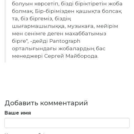
болуын көрсетіп, бізді біріктіретін жоба
болмақ.
Бір-бірімізден қашықта болсақ
та, біз біргеміз, біздің
шығармашылыққа, музыкаға, мейірім
мен сенімге деген махаббатымыз
бірге", -дейді Pantograph
орталығындағы жобалардың бас
менеджері Сергей Майборода.
Добавить комментарий
Ваше имя