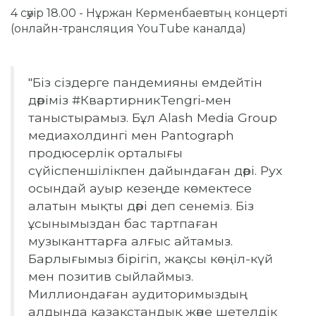
4 сәуір 18.00 - Нұржан Керменбаевтың концерті
(онлайн-трансляция YouTube каналда)
"Біз сіздерге пандемияны емдейтін
дәріміз #КвартирникTengri-мен
таныстырамыз.
Бұл Alash Media Group
медиахолдингі мен Pantograph
продюсерлік орталығы
сүйіспеншілікпен дайындаған дәрі.
Рух
осындай ауыр кезеңде көмектесе
алатын мықты дәрі деп сенеміз.
Біз
ұсынымыздан бас тартпаған
музыканттарға алғыс айтамыз.
Барлығымыз бірігіп, жақсы көңіл-күй
мен позитив сыйлаймыз.
Миллиондаған аудиторимыздың
алдында қазақстандық және шетелдік