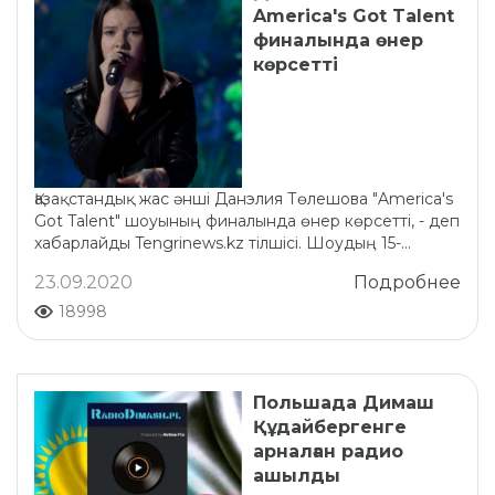
America's Got Talent
финалында өнер
көрсетті
Қазақстандық жас әнші Данэлия Төлешова "America's
Got Talent" шоуының финалында өнер көрсетті, - деп
хабарлайды Tengrinews.kz тілшісі. Шоудың 15-...
23.09.2020
Подробнее
18998
Польшада Димаш
Құдайбергенге
арналған радио
ашылды