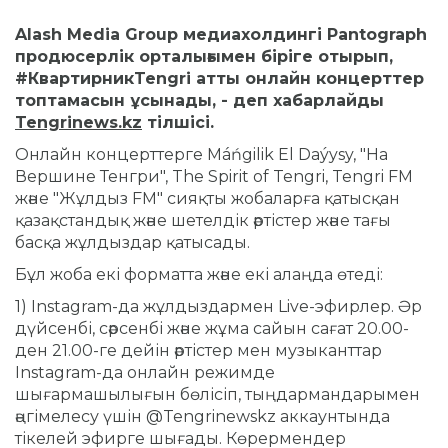
Alash Media Group медиахолдингі Pantograph
продюсерлік орталығымен біріге отырып,
#КвартирникTengri атты онлайн концерттер
топтамасын ұсынады, - деп хабарлайды
Tengrinews.kz
тілшісі.
Онлайн концерттерге Máńgilik El Daýysy, "На
Вершине Тенгри", The Spirit of Tengri, Tengri FM
және "Жұлдыз FM" сияқты жобаларға қатысқан
қазақстандық және шетелдік әртістер және тағы
басқа жұлдыздар қатысады.
Бұл жоба екі форматта және екі алаңда өтеді:
1) Instagram-да жұлдыздармен Live-эфирлер.
Әр
дүйсенбі, сәрсенбі және жұма сайын сағат 20.00-
ден 21.00-ге дейін әртістер мен музыканттар
Instagram-да онлайн режимде
шығармашылығын бөлісіп, тыңдармандарымен
әңгімелесу үшін @Tengrinewskz аккаунтында
тікелей эфирге шығады.
Көрермендер