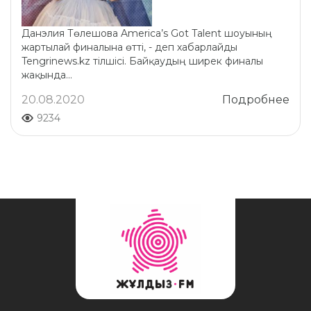
Данэлия Төлешова America’s Got Talent шоуының
жартылай финалына өтті, - деп хабарлайды
Tengrinews.kz тілшісі. Байқаудың ширек финалы
жақында...
20.08.2020
Подробнее
9234