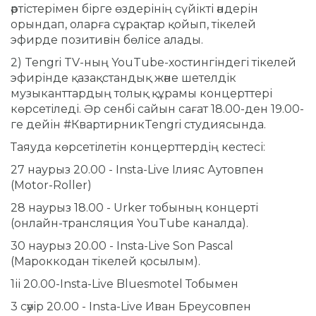
әртістерімен бірге өздерінің сүйікті әндерін
орындап, оларға сұрақтар қойып, тікелей
эфирде позитивін бөлісе алады.
2) Tengri TV-ның YouTube-хостингіндегі тікелей
эфирінде қазақстандық және шетелдік
музыканттардың толық құрамы концерттері
көрсетіледі.
Әр сенбі сайын сағат 18.00-ден 19.00-
ге дейін #КвартирникTengri студиясында.
Таяуда көрсетілетін концерттердің кестесі:
27 наурыз 20.00 - Insta-Live Ілияс Аутовпен
(Motor-Roller)
28 наурыз 18.00 - Urker тобының концерті
(онлайн-трансляция YouTube каналда).
30 наурыз 20.00 - Insta-Live Son Pascal
(Мароккодан тікелей қосылым).
1іі 20.00-Insta-Live Bluesmotel Тобымен
3 сәуір 20.00 - Insta-Live Иван Бреусовпен