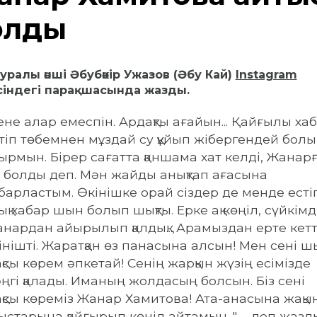
олды
уралы әнші Әбубәкір Ужазов (Әбу Кай)
Instagram
сіндегі парақшасында жазды.
ене алар емеспін.
Ардақты ағайын...
Қайғылы ха
тіп төбемнен мұздай су құйып жібергендей бол
ырмын.
Бірер сағатта қаншама хат келді, Жанар
 болды деп.
Мән жайды анықтап ағасына
барластым.
Өкінішке орай сіздер де менде есті
ық хабар шын болып шықты.
Ерке ақ көңіл, сүйкімд
нардан айырылып қалдық...
Арамыздан ерте кетт
інішті.
Жаратқан өз панасына алсын!
Мен сені ш
қсы көрем әпкетай!
Сенің жарқын жүзің есімізде
ңгі қалады.
Иманың жолдасың болсын.
Біз сені
қсы көреміз Жанар Хамитова!
Ата-анасына жақы
ыстарына қайғырып көңіл айтамын...
", - деп жазд