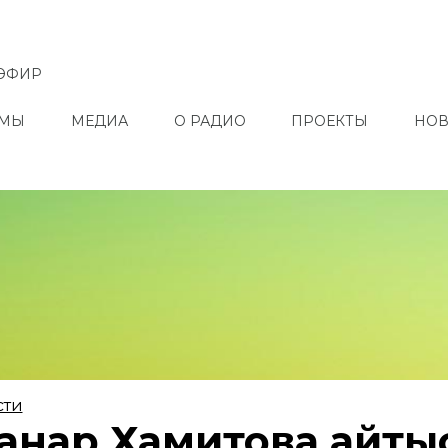
ЭФИР
ММЫ
МЕДИА
О РАДИО
ПРОЕКТЫ
НОВ
сти
нар Хамитова қайты