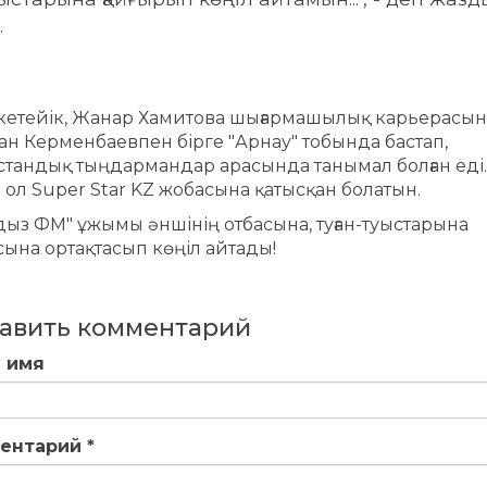
.
кетейік, Жанар Хамитова шығармашылық карьерасын
н Керменбаевпен бірге "Арнау" тобында бастап,
стандық тыңдармандар арасында танымал болған еді
 ол Super Star KZ жобасына қатысқан болатын.
ыз ФМ" ұжымы әншінің отбасына, туған-туыстарына
сына ортақтасып көңіл айтады!
авить комментарий
 имя
ентарий
*