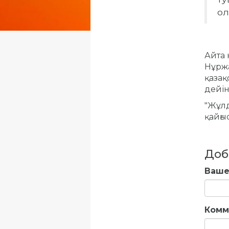
ол
Айта 
Нұржа
қазақ
дейін
"Жұлд
қайғы
Доб
Ваше
Комм