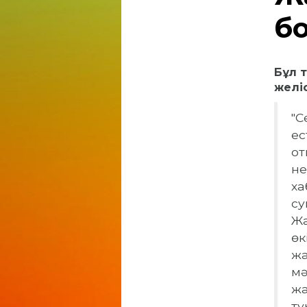
б
Бұл т
желі
"С
ес
от
не
ха
су
Жа
өк
жа
мә
жа
ту