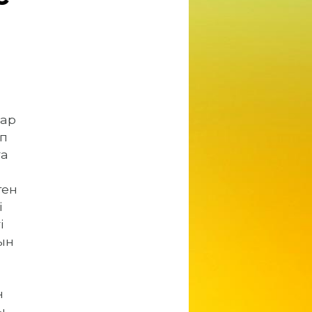
бар
ып
ға
ген
і
і
ын
н
ы