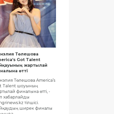
нэлия Төлешова
erica’s Got Talent
йқауының жартылай
налына өтті
нэлия Төлешова America’s
t Talent шоуының
ртылай финалына өтті, -
п хабарлайды
grinews.kz тілшісі.
йқаудың ширек финалы
қында...