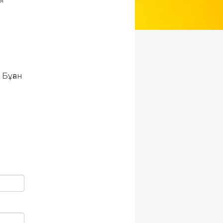
.
Бұған