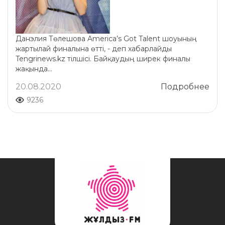
Данэлия Төлешова America’s Got Talent шоуының
жартылай финалына өтті, - деп хабарлайды
Tengrinews.kz тілшісі. Байқаудың ширек финалы
жақында...
20.08.2020
Подробнее
9236