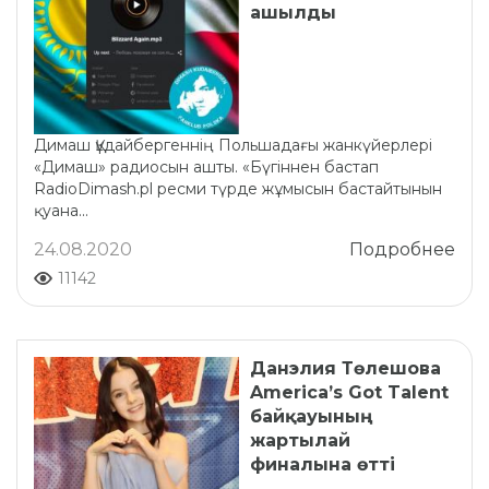
ашылды
Димаш Құдайбергеннің Польшадағы жанкүйерлері
«Димаш» радиосын ашты. «Бүгіннен бастап
RadioDimash.pl ресми түрде жұмысын бастайтынын
қуана...
24.08.2020
Подробнее
11142
Данэлия Төлешова
America’s Got Talent
байқауының
жартылай
финалына өтті