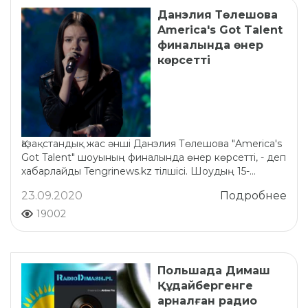
Данэлия Төлешова
America's Got Talent
финалында өнер
көрсетті
Қазақстандық жас әнші Данэлия Төлешова "America's
Got Talent" шоуының финалында өнер көрсетті, - деп
хабарлайды Tengrinews.kz тілшісі. Шоудың 15-...
23.09.2020
Подробнее
19002
Польшада Димаш
Құдайбергенге
арналған радио