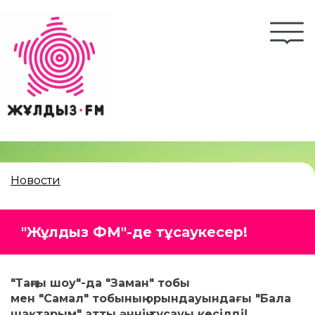
Перейти
к
Togg
основному
navi
содержанию
Новости
"Жұлдыз ФМ"-де тұсаукесер!
"Таңғы шоу"-да "Заман" тобы
мен "Самал" тобының орындауындағы "Бала
шақтарым" атты әннің тұсауы кесілді!