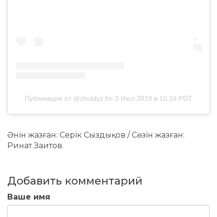
Публикация от @zhuldyz.fm
3 Июл 2019 в 10:16 PDT
Әнін жазған: Серік Сыздықов / Сөзін жазған:
Ринат Заитов.
Добавить комментарий
Ваше имя