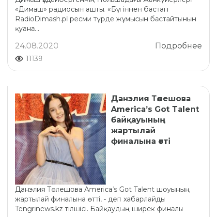
«Димаш» радиосын ашты. «Бүгіннен бастап
RadioDimash.pl ресми түрде жұмысын бастайтынын
қуана...
24.08.2020
Подробнее
11139
Данэлия Төлешова
America’s Got Talent
байқауының
жартылай
финалына өтті
Данэлия Төлешова America’s Got Talent шоуының
жартылай финалына өтті, - деп хабарлайды
Tengrinews.kz тілшісі. Байқаудың ширек финалы