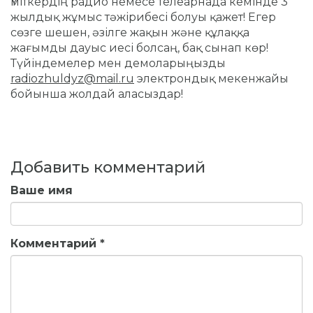
Үміткердің радио немесе телеарнада кемінде 3
жылдық жұмыс тәжірибесі болуы қажет!
Егер
сөзге шешен, әзілге жақын және құлаққа
жағымды дауыс иесі болсаң, бақ сынап көр!
Түйіндемелер мен демоларыңызды
radiozhuldyz@mail.ru
электрондық мекенжайы
бойынша жолдай аласыздар!
Добавить комментарий
Ваше имя
Комментарий
*