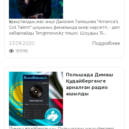
Қазақстандық жас әнші Данэлия Төлешова "America's
Got Talent" шоуының финалында өнер көрсетті, - деп
хабарлайды Tengrinews.kz тілшісі. Шоудың 15-...
23.09.2020
Подробнее
18998
Польшада Димаш
Құдайбергенге
арналған радио
ашылды
Димаш Құдайбергеннің Польшадағы жанкүйерлері