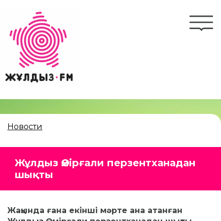
Перейти
к
Togg
основному
navi
содержанию
Новости
Жұлдыз Өмірғали перзентханадан
шықты
Жақында ғана екінші мәрте ана атанған