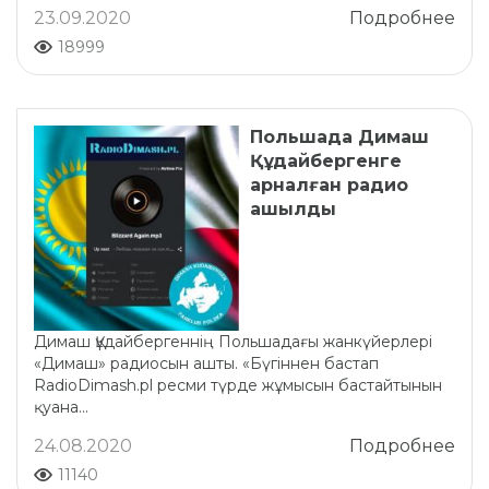
23.09.2020
Подробнее
18999
Польшада Димаш
Құдайбергенге
арналған радио
ашылды
Димаш Құдайбергеннің Польшадағы жанкүйерлері
«Димаш» радиосын ашты. «Бүгіннен бастап
RadioDimash.pl ресми түрде жұмысын бастайтынын
қуана...
24.08.2020
Подробнее
11140