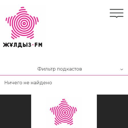
Перейти
к
Togg
основному
navi
содержанию
Фильтр подкастов
Ничего не найдено