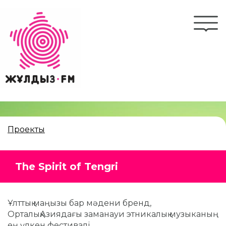
Перейти
к
Togg
основному
navi
содержанию
Проекты
The Spirit of Tengri
Ұлттық маңызы бар мәдени бренд,
ОрталықАзиядағы заманауи этникалық музыканың
ең үлкен фестивалі.