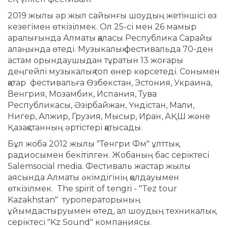
2019 жылы әр жыл сайынғы шоудың жетіншісі өз
кезегімен өткізілмек. Ол 25-сі мен 26 мамыр
аралығында Алматы қаласы Республика Сарайы
алаңында өтеді. Музыкалық фестивальда 70-ден
астам орындаушыдан тұратын 13 жоғары
деңгейлі музыкалық топ өнер көрсетеді. Сонымен
қатар фестивальға Өзбекстан, Эстония, Украина,
Венгрия, Мозамбик, Испания, Тува
Республикасы, Әзірбайжан, Үндістан, Мали,
Нигер, Алжир, Грузия, Мысыр, Иран, АҚШ және
Қазақстанның әртістері қатысады.
Бұл жоба 2012 жылы "Тенгри Фм" ұлттық
радиосымен бекітілген. Жобаның бас серіктесі
Salemsocial media. Фестиваль жастар жылы
аясында Алматы әкімдігінің қолдауымен
өткізілмек. The spirit of tengri - "Tez tour
Kazakhstan" туроператорының
ұйымдастыруымен өтед, ал шоудың техникалық
серіктесі "Kz Sound" компаниясы.