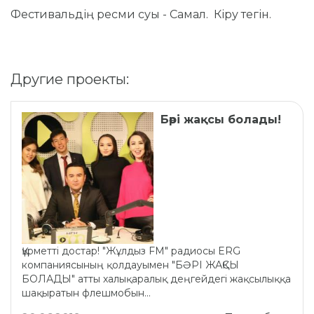
Фестивальдің ресми суы - Самал. Кіру тегін.
Другие проекты:
Бәрі жақсы болады!
Құрметті достар! "Жұлдыз FM" радиосы ERG
компаниясының қолдауымен "БӘРІ ЖАҚСЫ
БОЛАДЫ" атты xалықаралық деңгейдегі жақсылыққа
шақыратын флешмобын...