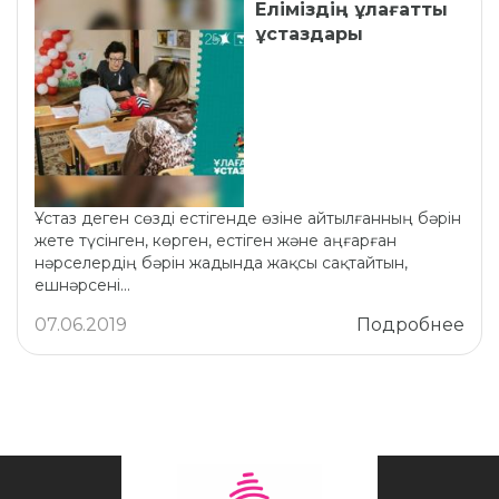
Еліміздің ұлағатты
ұстаздары
Ұстаз деген сөзді естігенде өзіне айтылғанның бәрін
жете түсінген, көрген, естіген және аңғарған
нәрселердің бәрін жадында жақсы сақтайтын,
ешнәрсені...
07.06.2019
Подробнее