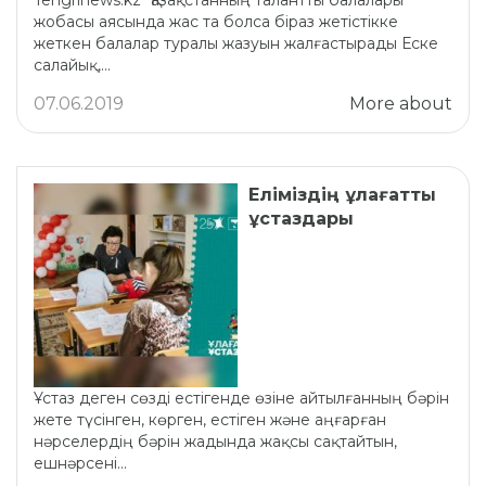
Tengrinews.kz "Қазақстанның талантты балалары"
жобасы аясында жас та болса біраз жетістікке
жеткен балалар туралы жазуын жалғастырады Еске
салайық,...
07.06.2019
More about
Еліміздің ұлағатты
ұстаздары
Ұстаз деген сөзді естігенде өзіне айтылғанның бәрін
жете түсінген, көрген, естіген және аңғарған
нәрселердің бәрін жадында жақсы сақтайтын,
ешнәрсені...