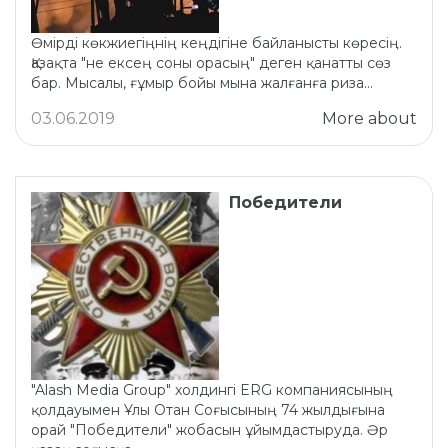
Өмірді көкжиегіңнің кеңдігіне байланысты көресің.
Қазақта "не ексең соны орасың" деген қанатты сөз
бар. Мысалы, ғұмыр бойы мына жалғанға риза...
03.06.2019
More about
Победители
"Alash Media Group" xолдингі ERG компаниясының
қолдауымен Ұлы Отан Соғысының 74 жылдығына
орай "Победители" жобасын ұйымдастыруда. Әр