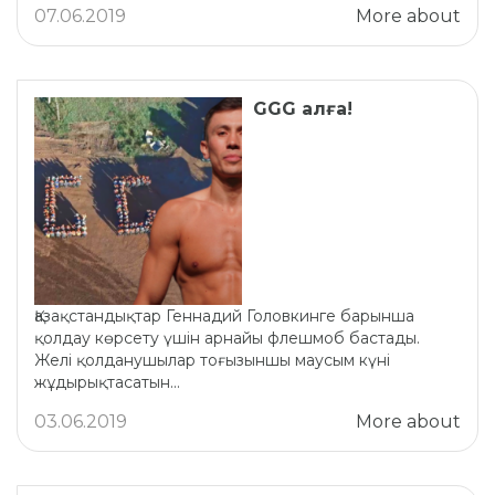
07.06.2019
More about
GGG алға!
Қазақстандықтар Геннадий Головкинге барынша
қолдау көрсету үшін арнайы флешмоб бастады.
Желі қолданушылар тоғызыншы маусым күні
жұдырықтасатын...
03.06.2019
More about