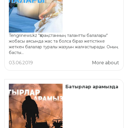
Tengrinews.kz "Қазақстанның талантты балалары"
жобасы аясында жас та болса біраз жетістікке
жеткен балалар туралы жазуын жалғастырады. Оның
басты...
03.06.2019
More about
Батырлар арамызда