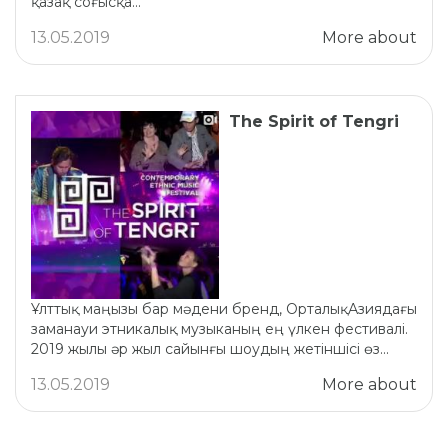
қазақ соғысқа...
13.05.2019
More about
The Spirit of Tengri
Ұлттық маңызы бар мәдени бренд, ОрталықАзиядағы
заманауи этникалық музыканың ең үлкен фестивалі.
2019 жылы әр жыл сайынғы шоудың жетіншісі өз...
13.05.2019
More about