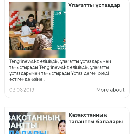
Ұлағатты ұстаздар
Tengrinews.kz еліміздің ұлағатты ұстаздарымен
таныстырады Tengrinews.kz еліміздің ұлағатты
ұстаздарымен таныстырады Ұстаз деген сөзді
естігенде өзіне...
03.06.2019
More about
Қазақстанның
талантты балалары