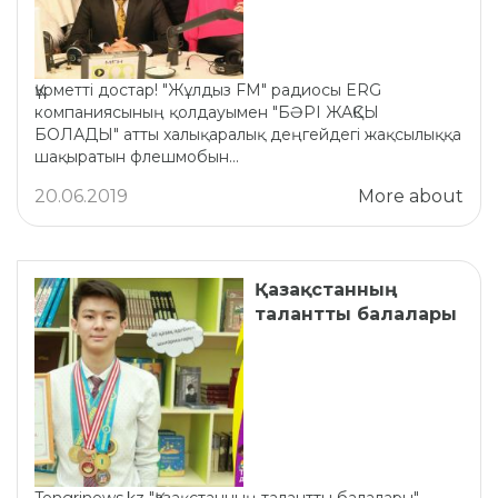
Құрметті достар! "Жұлдыз FM" радиосы ERG
компаниясының қолдауымен "БӘРІ ЖАҚСЫ
БОЛАДЫ" атты xалықаралық деңгейдегі жақсылыққа
шақыратын флешмобын...
20.06.2019
More about
Қазақстанның
талантты балалары