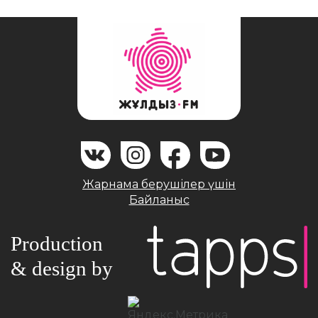
Жарнама берушілер үшін
Байланыс