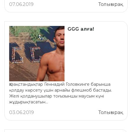
07.06.2019
Толығырақ
GGG алға!
Қазақстандықтар Геннадий Головкинге барынша
қолдау көрсету үшін арнайы флешмоб бастады.
Желі қолданушылар тоғызыншы маусым күні
жұдырықтасатын...
03.06.2019
Толығырақ