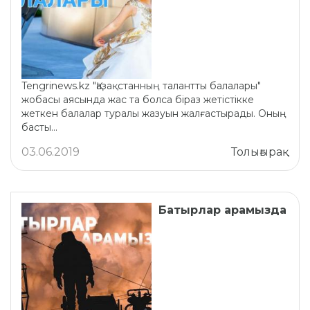
Tengrinews.kz "Қазақстанның талантты балалары"
жобасы аясында жас та болса біраз жетістікке
жеткен балалар туралы жазуын жалғастырады. Оның
басты...
03.06.2019
Толығырақ
Батырлар арамызда