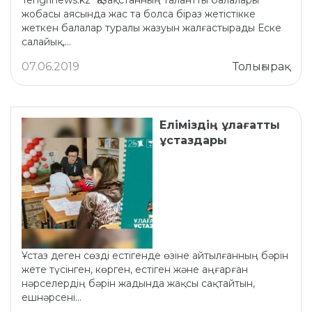
Tengrinews.kz "Қазақстанның талантты балалары"
жобасы аясында жас та болса біраз жетістікке
жеткен балалар туралы жазуын жалғастырады Еске
салайық,...
07.06.2019
Толығырақ
Еліміздің ұлағатты
ұстаздары
Ұстаз деген сөзді естігенде өзіне айтылғанның бәрін
жете түсінген, көрген, естіген және аңғарған
нәрселердің бәрін жадында жақсы сақтайтын,
ешнәрсені...