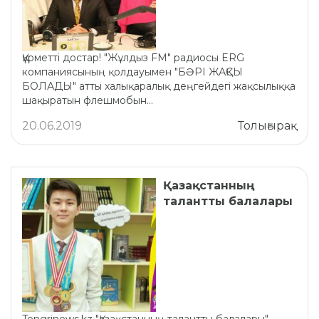
Құрметті достар! "Жұлдыз FM" радиосы ERG
компаниясының қолдауымен "БӘРІ ЖАҚСЫ
БОЛАДЫ" атты xалықаралық деңгейдегі жақсылыққа
шақыратын флешмобын...
20.06.2019
Толығырақ
Қазақстанның
талантты балалары