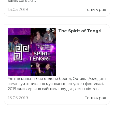
қазақ соғысқа...
13.05.2019
Толығырақ
The Spirit of Tengri
Ұлттық маңызы бар мәдени бренд, ОрталықАзиядағы
заманауи этникалық музыканың ең үлкен фестивалі.
2019 жылы әр жыл сайынғы шоудың жетіншісі өз...
13.05.2019
Толығырақ