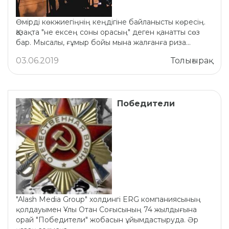
Өмірді көкжиегіңнің кеңдігіне байланысты көресің.
Қазақта "не ексең соны орасың" деген қанатты сөз
бар. Мысалы, ғұмыр бойы мына жалғанға риза...
03.06.2019
Толығырақ
Победители
"Alash Media Group" xолдингі ERG компаниясының
қолдауымен Ұлы Отан Соғысының 74 жылдығына
орай "Победители" жобасын ұйымдастыруда. Әр