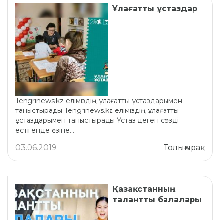
Ұлағатты ұстаздар
Tengrinews.kz еліміздің ұлағатты ұстаздарымен
таныстырады Tengrinews.kz еліміздің ұлағатты
ұстаздарымен таныстырады Ұстаз деген сөзді
естігенде өзіне...
03.06.2019
Толығырақ
Қазақстанның
талантты балалары