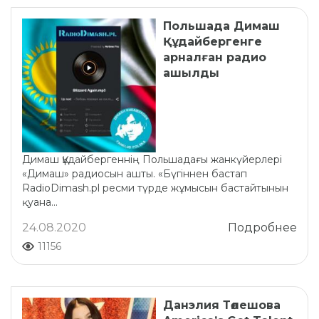
Польшада Димаш
Құдайбергенге
арналған радио
ашылды
Димаш Құдайбергеннің Польшадағы жанкүйерлері
«Димаш» радиосын ашты. «Бүгіннен бастап
RadioDimash.pl ресми түрде жұмысын бастайтынын
қуана...
24.08.2020
Подробнее
11156
Данэлия Төлешова