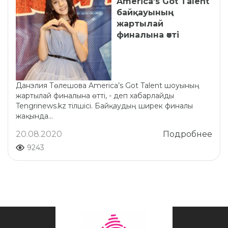
America’s Got Talent
байқауының
жартылай
финалына өтті
Данэлия Төлешова America’s Got Talent шоуының
жартылай финалына өтті, - деп хабарлайды
Tengrinews.kz тілшісі. Байқаудың ширек финалы
жақында...
20.08.2020
Подробнее
9243