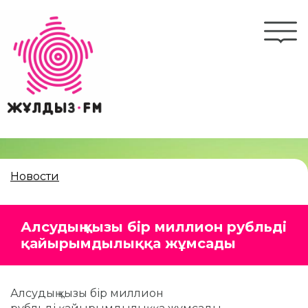
Перейти
к
Togg
основному
navi
содержанию
Новости
Алсудың қызы бір миллион рубльді
қайырымдылыққа жұмсады
Алсудың қызы бір миллион