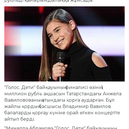
рубльді қайырымдылыққа жұмсады.
"Голос. Дети" байқауының финалисі өзінің 1
миллион рубль ақшасын Татарстандағы Анжела
Вавиловованың атындағы қорға аударған. Бұл
жайлы қордың басшысы Владимир Вавилов
балаларды қорғау күніне орай өткен концертте
айтып берді.
"Микелла Абрамова "Голос. Дети" байқауының