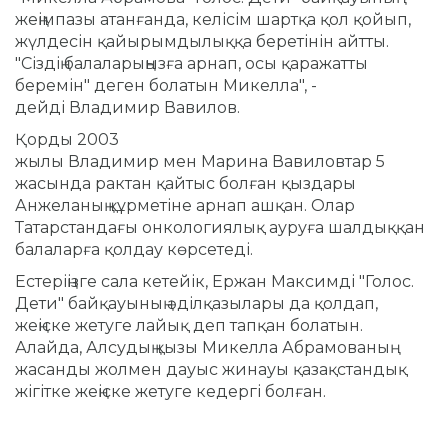
жеңімпазы атанғанда, келісім шартқа қол қойып,
жүлдесін қайырымдылыққа беретінін айтты.
"Сіздің балаларыңызға арнап, осы қаражатты
беремін" деген болатын Микелла", -
дейді Владимир Вавилов.
Қорды 2003
жылы Владимир мен Марина Вавиловтар 5
жасында рактан қайтыс болған қыздары
Анжеланың құрметіне арнап ашқан. Олар
Татарстандағы онкологиялық ауруға шалдыққан
балаларға қолдау көрсетеді.
Естеріңізге сала кетейік, Ержан Максимді "Голос.
Дети" байқауының әділқазылары да қолдап,
жеңіске жетуге лайық деп тапқан болатын.
Алайда, Алсудың қызы Микелла Абрамованың
жасанды жолмен дауыс жинауы қазақстандық
жігітке жеңіске жетуге кедергі болған.