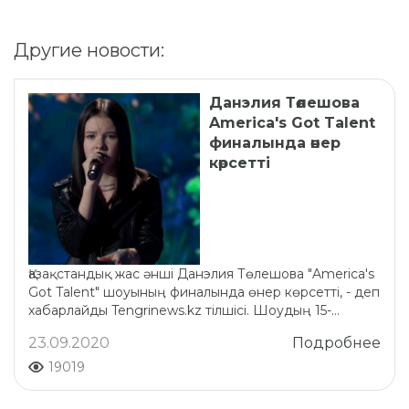
Другие новости:
Данэлия Төлешова
America's Got Talent
финалында өнер
көрсетті
Қазақстандық жас әнші Данэлия Төлешова "America's
Got Talent" шоуының финалында өнер көрсетті, - деп
хабарлайды Tengrinews.kz тілшісі. Шоудың 15-...
23.09.2020
Подробнее
19019