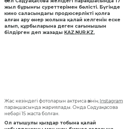
Әсел Сәдуақасова желідегі парақшасында 17
жыл бұрынғы суреттерімен бөлісті. Бүгінде
кино саласындағы продюсерлікті қолға
алған ару өнер жолына қалай келгенін еске
алып, құрбыларына деген сағынышын
білдірген деп жазады
KAZ.NUR.KZ.
Жас кезіндегі фотоларын актриса өзінің
Instagram
парақшасында жариялады. Онда Сәдуақасова
небәрі 15 жаста болған.
Ол атышулы қыздар тобына қалай