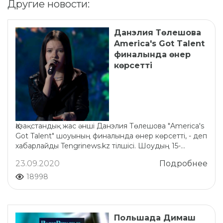
Другие новости:
Данэлия Төлешова
America's Got Talent
финалында өнер
көрсетті
Қазақстандық жас әнші Данэлия Төлешова "America's
Got Talent" шоуының финалында өнер көрсетті, - деп
хабарлайды Tengrinews.kz тілшісі. Шоудың 15-...
23.09.2020
Подробнее
18998
Польшада Димаш