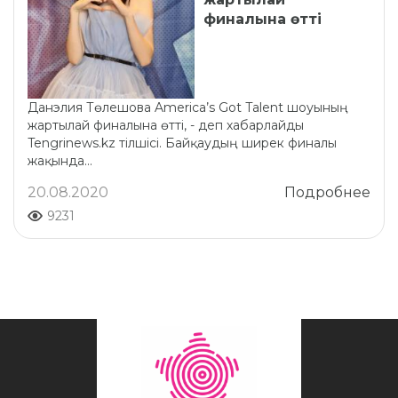
финалына өтті
Данэлия Төлешова America’s Got Talent шоуының
жартылай финалына өтті, - деп хабарлайды
Tengrinews.kz тілшісі. Байқаудың ширек финалы
жақында...
20.08.2020
Подробнее
9231