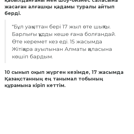
қабылданғаны мен шоу-бизнес саласына
жасаған алғашқы қадамы туралы айтып
берді.
"Бұл уақыттан бері 17 жыл өте шықты.
Барлығы құдды кеше ғана болғандай.
Өте керемет кез еді. 15 жасымда
Жітіқара ауылынан Алматы қаласына
көшіп бардым.
10 сынып оқып жүрген кезімде, 17 жасымда
Қазақстанның ең танымал тобының
құрамына кіріп кеттім.