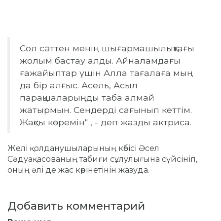
Сол сәттен менің шығармашылықтағы
жолым бастау алды. Айналамдағы
ғажайыптар үшін Алла тағалаға мың
да бір алғыс. Асель, Асыл
парақшаларыңды таба алмай
жатырмын. Сендерді сағынып кеттім.
Жақсы көремін" , - деп жазды актриса.
Желі қолданушыларының көбісі Әсел
Сәдуақасованың табиғи сұлулығына сүйсініп,
оның әлі де жас көрінетінін жазуда.
Добавить комментарий