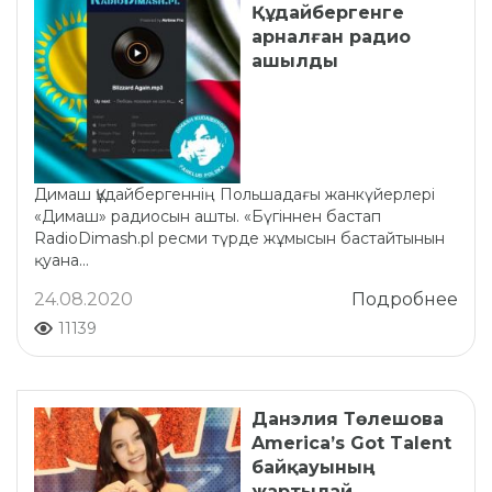
Құдайбергенге
арналған радио
ашылды
Димаш Құдайбергеннің Польшадағы жанкүйерлері
«Димаш» радиосын ашты. «Бүгіннен бастап
RadioDimash.pl ресми түрде жұмысын бастайтынын
қуана...
24.08.2020
Подробнее
11139
Данэлия Төлешова
America’s Got Talent
байқауының
жартылай