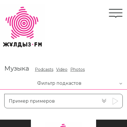
Skip
to
Togg
main
navi
content
Музыка
Podcasts
Video
Photos
Фильтр подкастов
Пример примеров