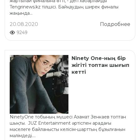
жартылай финалына өтті, - деп хабарлайды
Tengrinews.kz тілшісі. Байқаудың ширек финалы
жақында...
20.08.2020
Подробнее
9249
Ninety One-ның бір
жігіті топтан шығып
кетті
NinetyOne тобының мүшесі Азамат Зенкаев топтан
шықты. JUZ Entertainment әртіспен арадағы
мәселеге байланысты келісім-шарттың бұзылғанын
мәлімдеді....