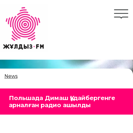
Skip
to
Togg
main
navi
content
News
Польшада Димаш Құдайбергенге
арналған радио ашылды