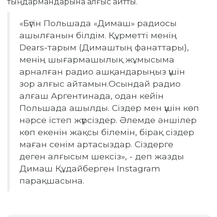
тыңдармандарына алғыс айтты.
«Бүгін Польшада «Димаш» радиосы
ашылғанын білдім. Құрметті менің
Dears-тарым (Димаштың фанаттары),
менің шығармашылық жұмысыма
арналған радио ашқандарыңыз үшін
зор алғыс айтамын.Осындай радио
алғаш Аргентинада, одан кейін
Польшада ашылды. Сіздер мен үшін көп
нәрсе істеп жүрсіздер. Әлемде әншілер
көп екенін жақсы білемін, бірақ сіздер
маған сенім артасыздар. Сіздерге
деген алғысым шексіз», - деп жазды
Димаш Құдайберген Instagram
парақшасына.