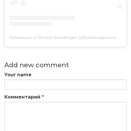
Публикация от Dimash Kudaibergen (@kudaibergenov.dimash)
2
Add new comment
Your name
Комментарий
*