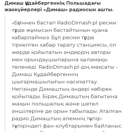
Димаш Құдайбергеннің Польшадағы
жанкүйерлері «Димаш» радиосын ашты.
«Бүгіннен бастап RadioDimash.pl ресми
түрде жұмысын бастайтынын қуана
хабарлаймыз. Бұл ресми түрде
тіркелген хабар тарату станциясы, ол
жерде қойылатын әндердің авторы
мен орындаушыларына қаламақы
төленеді. RadioDimash.pl-дің мақсаты -
Димаш Құдайбергеннің
шығармашылығын насихаттау.
Негізінде Димаштың әндері көбірек
қойылады. Бірақ Димаштың бағытына
жақын польшалық және шетел
әншілеріне де орын табылады. Аталған
радио Димаштың әлемнің түкпір-
түкпіріндегі фан-клубтарымен байланыс