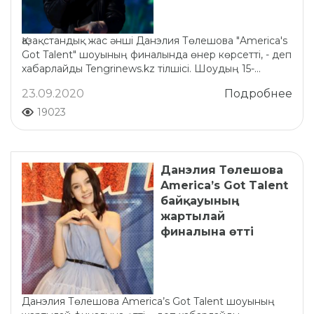
Қазақстандық жас әнші Данэлия Төлешова "America's
Got Talent" шоуының финалында өнер көрсетті, - деп
хабарлайды Tengrinews.kz тілшісі. Шоудың 15-...
23.09.2020
Подробнее
19023
Данэлия Төлешова
America’s Got Talent
байқауының
жартылай
финалына өтті
Данэлия Төлешова America’s Got Talent шоуының