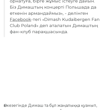
орнатуға, бірге жұмыс істеуге дайын.
Біз Димаштың концерті Польшада да
өткенін армандаймыз», - делінген
Facebook
-тегі «Dimash Kudaibergen Fan
Club Poland» деп аталатын Димаштың
фан-клуб парақшасында.
Өз кезегінде Димаш та бұл жаңалыққа қуанып,