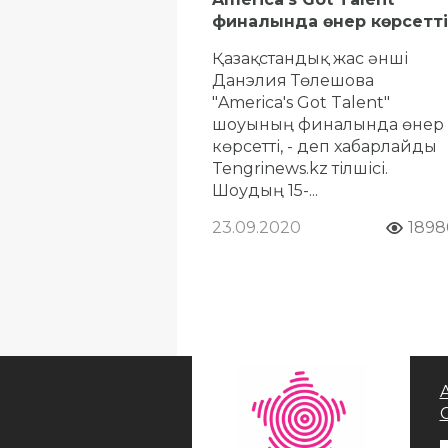
финалында өнер көрсетті
Қазақстандық жас әнші
Данэлия Төлешова
"America's Got Talent"
шоуының финалында өнер
көрсетті, - деп хабарлайды
Tengrinews.kz тілшісі.
Шоудың 15-...
23.09.2020
1898
A