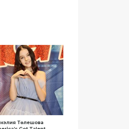
нэлия Төлешова
erica’s Got Talent