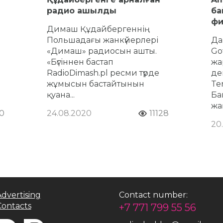
радио ашылды
ба
фи
Димаш Құдайбергеннің
Польшадағы жанкүйерлері
Да
«Димаш» радиосын ашты.
Go
«Бүгіннен бастап
жа
RadioDimash.pl ресми түрде
де
жұмысын бастайтынын
Ten
қуана...
Ба
жа
0
24.08.2020
11128
20
dvertising
Contact number:
Contacts
+7 771 799 55 56