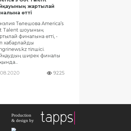
йқауының жартылай
налына өтті
нэлия Төлешова America’s
t Talent шоуының
ртылай финалына өтті, -
п хабарлайды
grinews.kz тілшісі.
йқаудың ширек финалы
қында...
.08.2020
9225