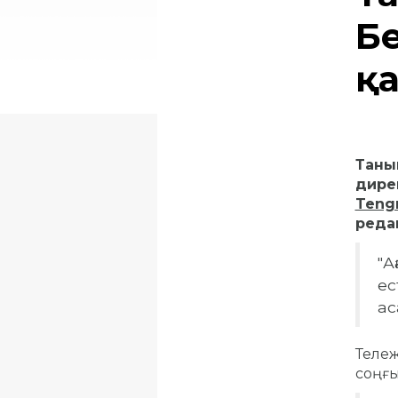
Б
қ
Таны
дире
Teng
реда
"А
ес
ас
Тележ
соңғы