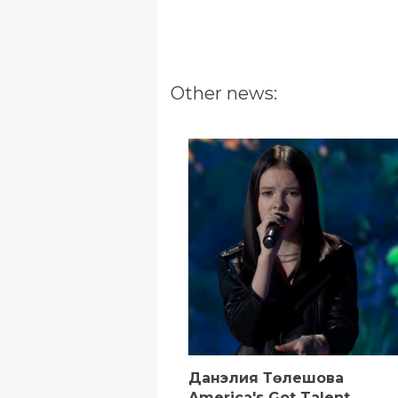
Other news:
Данэлия Төлешова
America's Got Talent