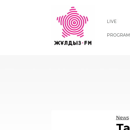
Skip
to
main
LIVE
content
PROGRAM
News
Та