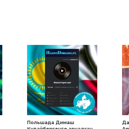
Польшада Димаш
Да
Құдайбергенге арналған
Am