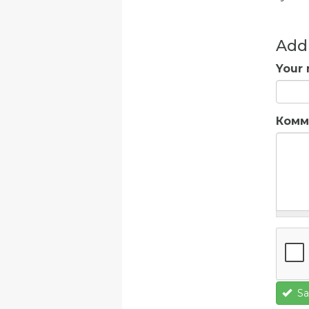
Add
Your
Комм
Sa