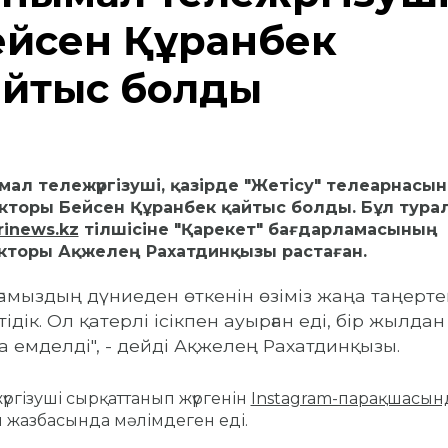
ейсен Құранбек
айтыс болды
мал тележүргізуші, қазірде "Жетісу" телеарнасы
кторы Бейсен Құранбек қайтыс болды. Бұл тура
rinews.kz
тілшісіне "Қарекет" бағдарламасының
кторы Ақжелең Рахатдинқызы растаған.
ғамыздың дүниеден өткенін өзіміз жаңа таңерте
тідік. Ол қатерлі ісікпен ауырған еді, бір жылдан
а емделді", - дейді Ақжелең Рахатдинқызы.
үргізуші сырқаттанып жүргенін
Instagram-парақшасын
 жазбасында мәлімдеген еді.