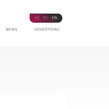
KZ
RU
EN
NEWS
ADVERTISING
і