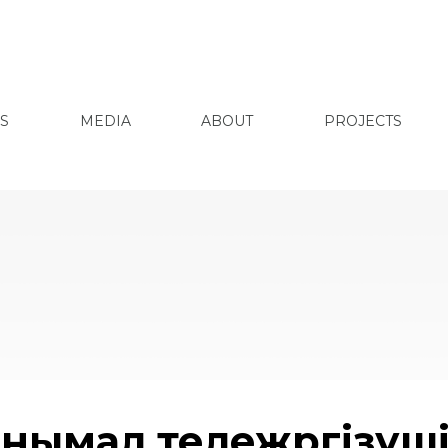
S
MEDIA
ABOUT
PROJECTS
нымал тележүргізуш