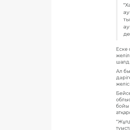
"Х
ау
ты
ау
де
Еске 
желі
шалд
Ал бы
дәріг
желіс
Бейсе
облыс
бойы 
атқар
"Жұлд
туыст