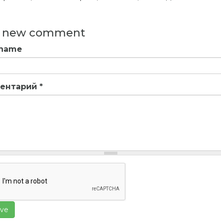
 new comment
 name
ентарий
*
ve