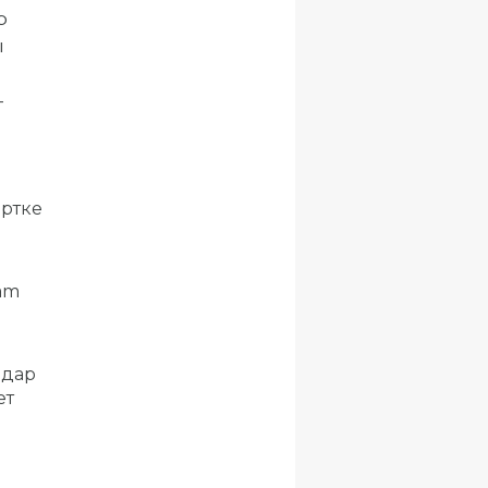
р
ы
-
ртке
am
лдар
ет