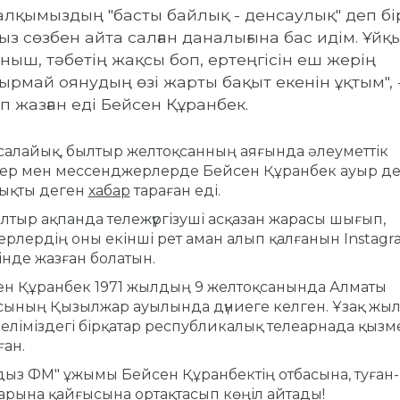
алқымыздың "басты байлық - денсаулық" деп бі
ыз сөзбен айта салған даналығына бас идім. Ұйқ
ныш, тәбетің жақсы боп, ертеңгісін еш жерің
ырмай оянудың өзі жарты бақыт екенін ұқтым", 
п жазған еді Бейсен Құранбек.
салайық, былтыр желтоқсанның аяғында әлеуметтік
лер мен мессенджерлерде Бейсен Құранбек ауыр де
ықты деген
хабар
тараған еді.
лтыр ақпанда тележүргізуші асқазан жарасы шығып,
ерлердің оны екінші рет аман алып қалғанын Instagr
інде жазған болатын.
н Құранбек 1971 жылдың 9 желтоқсанында Алматы
ының Қызылжар ауылында дүниеге келген. Ұзақ жы
еліміздегі бірқатар республикалық телеарнада қызм
ған.
ыз ФМ" ұжымы Бейсен Құранбектің отбасына, туған-
арына қайғысына ортақтасып көңіл айтады!