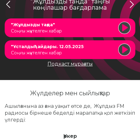
"Жұлдызды таңда" таңғы
көңілашар бағдарлама
"Жұлдызды таңда"
Соңғы жүктелген хабар
"Ұсталдың" айдары. 12.05.2025
Соңғы жүктелген хабар
Подкаст мұрағаты
Жүлделер мен сыйлықтар
Ашылғанына аз ғана уақыт өтсе де, Жұлдыз FM
радиосы бірнеше беделді марапатқа қол жеткізіп
үлгерді:
Үркер