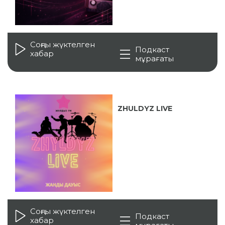
Соңғы жүктелген
Подкаст
хабар
мұрағаты
ZHULDYZ LIVE
Соңғы жүктелген
Подкаст
хабар