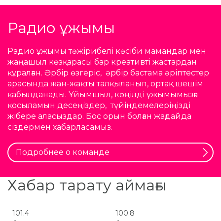
Радио ұжымы
Радио ұжымы тәжірибелі кәсіби мамандар мен
жаңашыл көзқарасы бар креативті жастардан
құралған. Әрбір өзгеріс, әрбір бастама әріптестер
арасында жан-жақты талқыланып, ортақ шешім
қабылданады. Ұйымшыл, көңілді ұжымымызға
қосыламын десеңіздер, түйіндемелеріңізді
жібере аласыздар. Бос орын болған жағдайда
сіздермен хабарласамыз.
Подробнее о команде
Хабар тарату аймағы
101.4
100.8