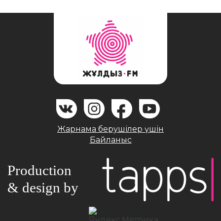
Жарнама берушілер үшін
Байланыс