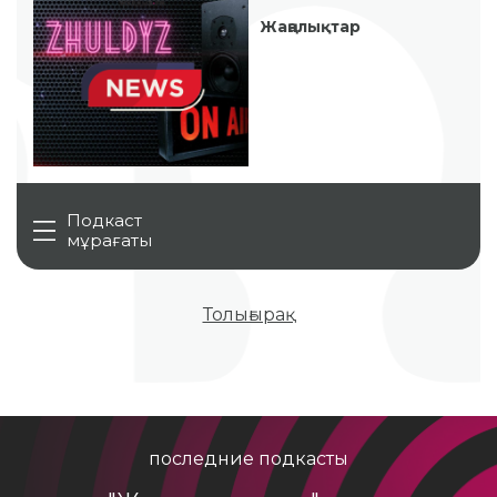
Жаңалықтар
Подкаст
мұрағаты
Толығырақ
последние подкасты