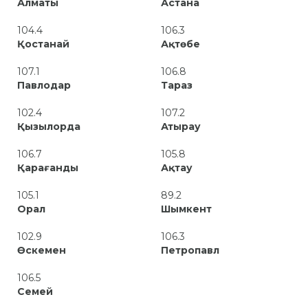
Алматы
Астана
104.4
106.3
Қостанай
Ақтөбе
107.1
106.8
Павлодар
Тараз
102.4
107.2
Қызылорда
Атырау
106.7
105.8
Қарағанды
Ақтау
105.1
89.2
Орал
Шымкент
102.9
106.3
Өскемен
Петропавл
106.5
Семей