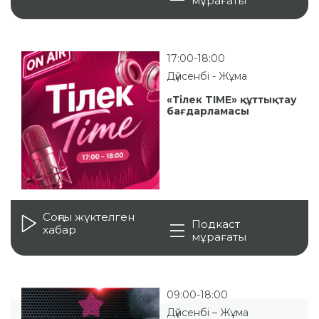
мұрағаты
17:00-18:00
Дүйсенбі - Жұма
«Тілек TIME» құттықтау
бағдарламасы
Соңғы жүктелген
Подкаст
хабар
мұрағаты
09:00-18:00
Дүйсенбі – Жұма