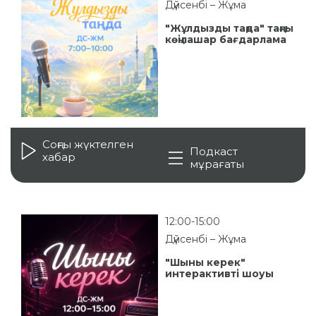
Дүйсенбі – Жұма
"Жұлдызды таңда" таңғы
көңілашар бағдарлама
Соңғы жүктелген
Подкаст
хабар
мұрағаты
12:00-15:00
Дүйсенбі – Жұма
"Шыны керек"
интерактивті шоуы