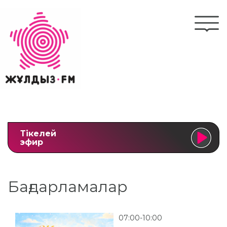
Skip
to
Togg
main
navi
content
Тікелей
эфир
Бағдарламалар
07:00-10:00