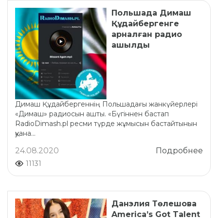
Польшада Димаш
Құдайбергенге
арналған радио
ашылды
Димаш Құдайбергеннің Польшадағы жанкүйерлері
«Димаш» радиосын ашты. «Бүгіннен бастап
RadioDimash.pl ресми түрде жұмысын бастайтынын
қуана...
24.08.2020
Подробнее
11131
Данэлия Төлешова
America’s Got Talent