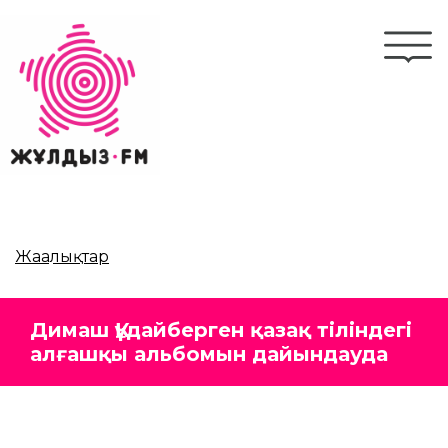
Skip
to
Togg
main
navi
content
Жаңалықтар
Димаш Құдайберген қазақ тіліндегі
алғашқы альбомын дайындауда