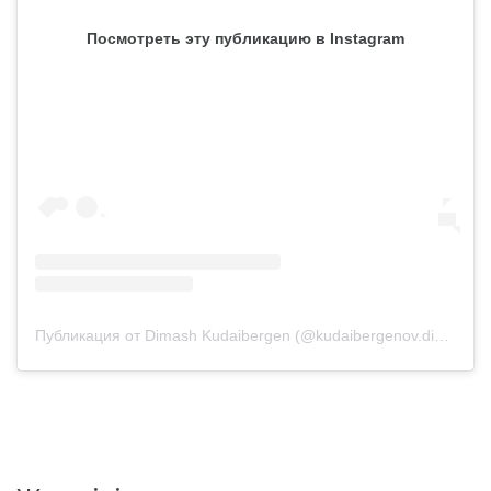
Посмотреть эту публикацию в Instagram
Публикация от Dimash Kudaibergen (@kudaibergenov.dimash)
1