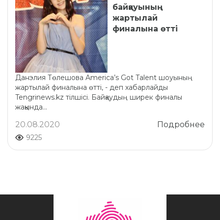
байқауының
жартылай
финалына өтті
Данэлия Төлешова America’s Got Talent шоуының
жартылай финалына өтті, - деп хабарлайды
Tengrinews.kz тілшісі. Байқаудың ширек финалы
жақында...
20.08.2020
Подробнее
9225