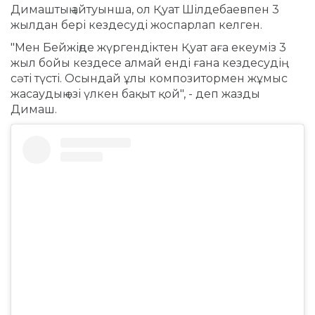
Димаштың айтуынша, ол Қуат Шілдебаевпен 3
жылдан бері кездесуді жоспарлап келген.
"Мен Бейжіңде жүргендіктен Қуат аға екеуміз 3
жыл бойы кездесе алмай енді ғана кездесудің
сәті түсті. Осындай ұлы композитормен жұмыс
жасаудың өзі үлкен бақыт қой", - деп жазды
Димаш.