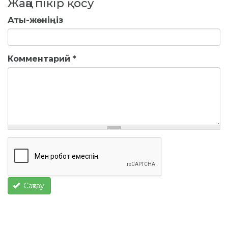
Жаңа пікір қосу
Аты-жөніңіз
Комментарий
*
Сақтау