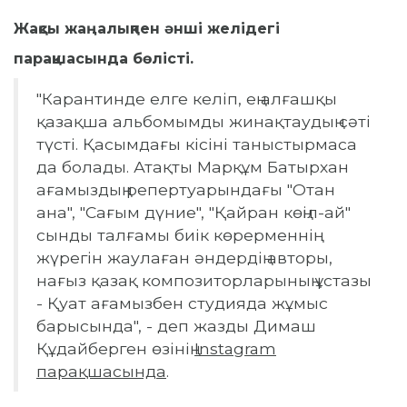
Жақсы жаңалықпен әнші желідегі
парақшасында бөлісті.
"Карантинде елге келіп, ең алғашқы
қазақша альбомымды жинақтаудың сәті
түсті. Қасымдағы кісіні таныстырмаса
да болады. Атақты Марқұм Батырхан
ағамыздың репертуарындағы "Отан
ана", "Сағым дүние", "Қайран көңіл-ай"
сынды талғамы биік көрерменнің
жүрегін жаулаған әндердің авторы,
нағыз қазақ композиторларының ұстазы
- Қуат ағамызбен студияда жұмыс
барысында", - деп жазды Димаш
Құдайберген өзінің
Instagram
парақшасында
.