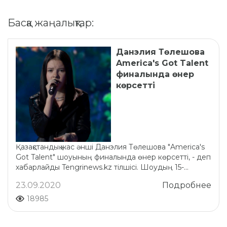
Басқа жаңалықтар:
Данэлия Төлешова
America's Got Talent
финалында өнер
көрсетті
Қазақстандық жас әнші Данэлия Төлешова "America's
Got Talent" шоуының финалында өнер көрсетті, - деп
хабарлайды Tengrinews.kz тілшісі. Шоудың 15-...
23.09.2020
Подробнее
18985