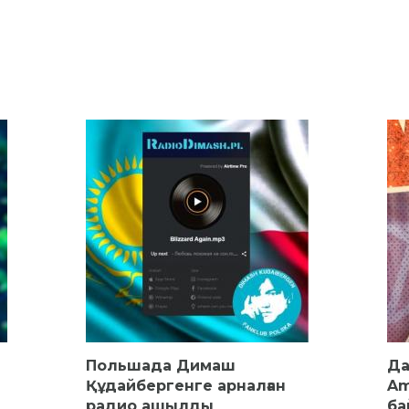
Польшада Димаш
Да
Құдайбергенге арналған
Am
радио ашылды
ба