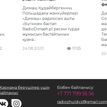
фи
Димаш Құдайбергеннің
Польшадағы жанкүйерлері
Да
«Димаш» радиосын ашты.
Go
«Бүгіннен бастап
жа
RadioDimash.pl ресми түрде
де
ң
жұмысын бастайтынын
Te
қуана...
Ба
жа
2
24.08.2020
11135
20
Жарнама берушілер үшін
Бізбен байланысу:
Байланыс
+7 771 799 55 56
radiozhuldyz@gmail.com