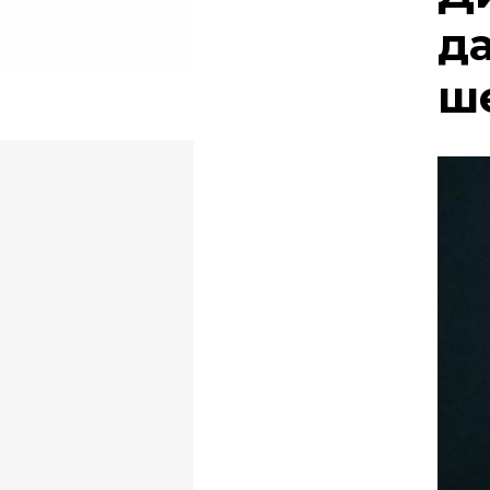
да
ше