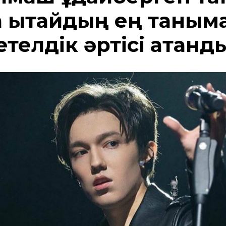
 Қытайдың ең таным
телдік әртісі атанд