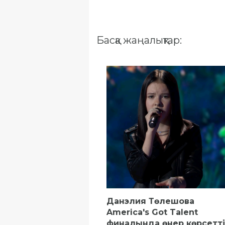
Басқа жаңалықтар:
Данэлия Төлешова
America's Got Talent
финалында өнер көрсетті