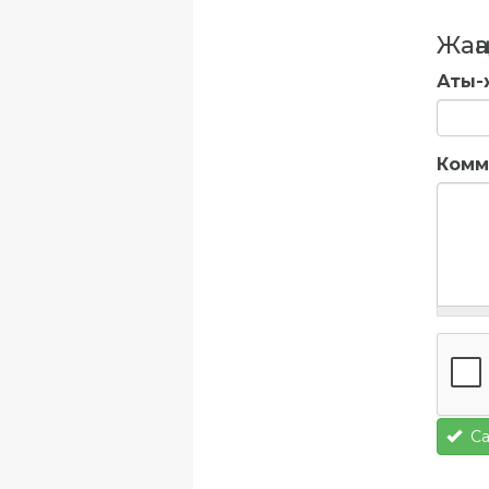
Жаңа
Аты-
Комм
Са