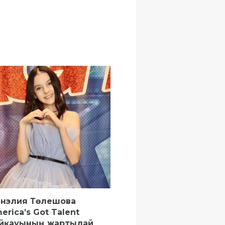
нэлия Төлешова
erica’s Got Talent
йқауының жартылай