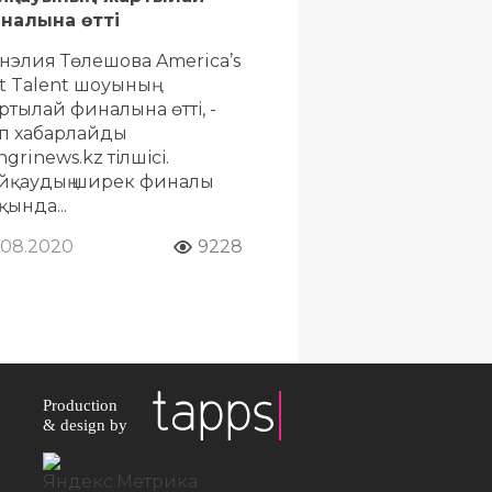
налына өтті
нэлия Төлешова America’s
t Talent шоуының
ртылай финалына өтті, -
п хабарлайды
ngrinews.kz тілшісі.
йқаудың ширек финалы
қында...
.08.2020
9228