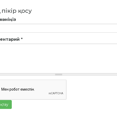
 пікір қосу
жөніңіз
ентарий
*
қтау