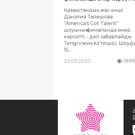
Қазақстандық жас әнші
Данэлия Төлешова
"America's Got Talent"
шоуының финалында өнер
көрсетті, - деп хабарлайды
Tengrinews.kz тілшісі. Шоуды
15-...
23.09.2020
1899