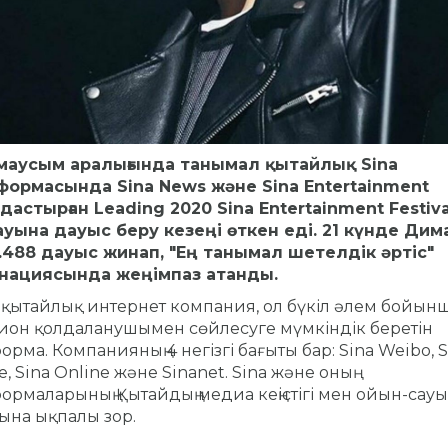
 маусым аралығында танымал қытайлық Sina
формасында Sina News және Sina Entertainment
астырған Leading 2020 Sina Entertainment Festiva
ауына дауыс беру кезеңі өткен еді. 21 күнде Ди
.488 дауыс жинап, "Ең танымал шетелдік әртіс"
нациясында жеңімпаз атанды.
- қытайлық интернет компания, ол бүкіл әлем бойынш
он қолдаланушымен сөйлесуге мүмкіндік беретін
орма. Компанияның 4 негізгі бағыты бар: Sina Weibo, S
e, Sina Online және Sinanet. Sina және оның
ормаларының Қытайдың медиа кеңістігі мен ойын-сауы
ына ықпалы зор.