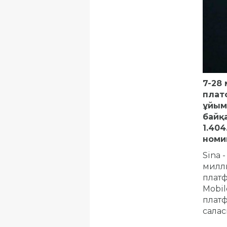
7-28
плат
ұйымд
байқ
1.404
номи
Sina 
милли
платф
Mobil
платф
салас