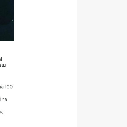
l
маш
а 100
ina
қ