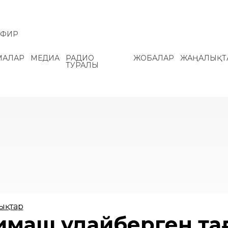
ЭФИР
МАЛАР
МЕДИА
РАДИО
ЖОБАЛАР
ЖАҢАЛЫҚТ
ТУРАЛЫ
ықтар
имаш Құдайберген та