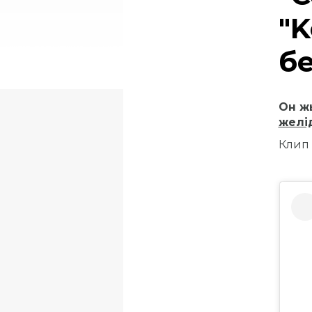
"K
б
Он ж
желід
Клип 