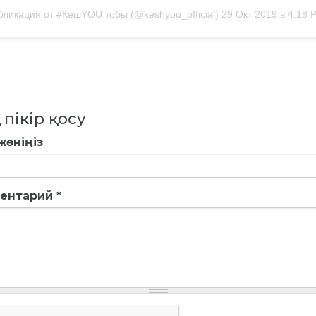
бликация от #КешYOU тобы (@keshyou_official)
29 Окт 2019 в 4:18 
 пікір қосу
жөніңіз
ентарий
*