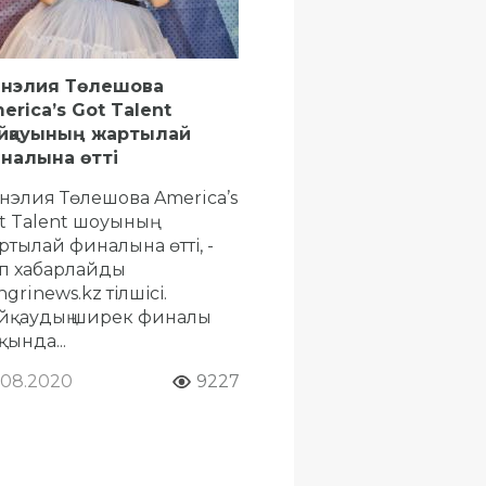
нэлия Төлешова
erica’s Got Talent
йқауының жартылай
налына өтті
нэлия Төлешова America’s
t Talent шоуының
ртылай финалына өтті, -
п хабарлайды
ngrinews.kz тілшісі.
йқаудың ширек финалы
қында...
.08.2020
9227