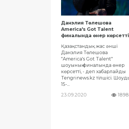
Данэлия Төлешова
America's Got Talent
финалында өнер көрсетті
Қазақстандық жас әнші
Данэлия Төлешова
"America's Got Talent"
шоуының финалында өнер
көрсетті, - деп хабарлайды
Tengrinews.kz тілшісі. Шоуды
15-...
23.09.2020
1898