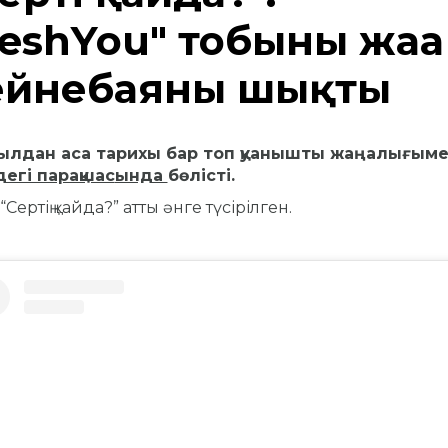
eshYou" тобының жаңа
ейнебаяны шықты
ылдан аса тарихы бар топ қуанышты жаңалығым
егі парақшаc
ында
бөлісті.
“Сертің қайда?” атты әнге түсірілген.