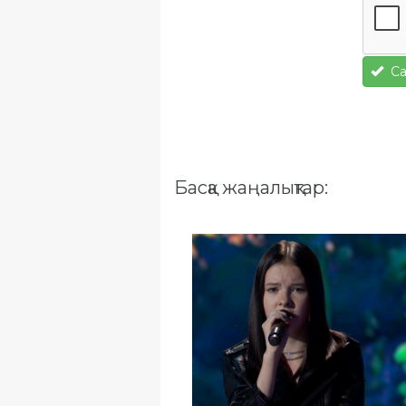
Са
Басқа жаңалықтар: