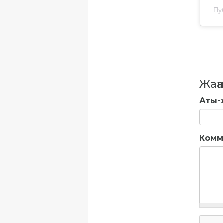
Пу
Жаңа
Аты-
Комм