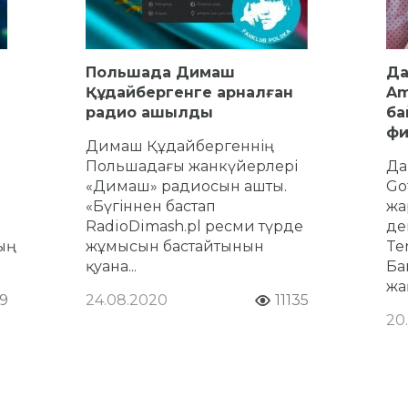
Польшада Димаш
Да
Құдайбергенге арналған
Am
радио ашылды
ба
фи
Димаш Құдайбергеннің
Польшадағы жанкүйерлері
Да
«Димаш» радиосын ашты.
Go
«Бүгіннен бастап
жа
RadioDimash.pl ресми түрде
де
ң
жұмысын бастайтынын
Te
қуана...
Ба
жа
9
24.08.2020
11135
20