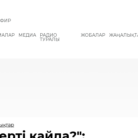
ЭФИР
МАЛАР
МЕДИА
РАДИО
ЖОБАЛАР
ЖАҢАЛЫҚТ
ТУРАЛЫ
ықтар
ертің қайда?":