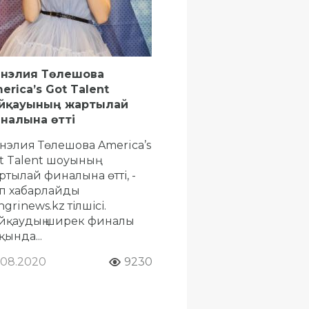
нэлия Төлешова
erica’s Got Talent
йқауының жартылай
налына өтті
нэлия Төлешова America’s
t Talent шоуының
ртылай финалына өтті, -
п хабарлайды
ngrinews.kz тілшісі.
йқаудың ширек финалы
қында...
.08.2020
9230