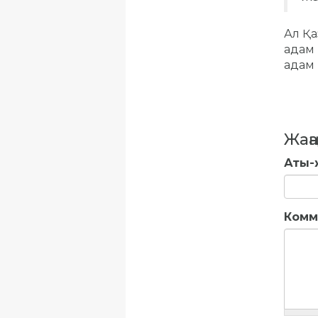
Ал Қа
адам 
адам 
Жаңа
Аты-
Комм