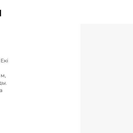
ы
Екі
м,
ды.
а