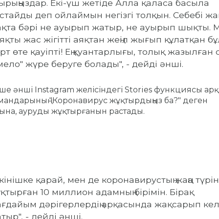
ырыңыздар. Екі-үш жетіде Алла қаласа басыла
стайды деп ойлаймын негізгі толқын. Себебі жа
қта бәрі не ауырып жатыр, не ауырып шықты. 
яқты жас жігітті аяқтан жеңіл жығып құлатқан бұ
рт өте қауіпті! Ең қуантарлығы, толық жазылған с
мело" жүре беруге болады", - дейді әнші.
ше әнші Instagram желісіндегі Stories функциясы ар
андарының "Коронавирус жұқтырдыңыз ба?" деген
ына, ауруды жұқтырғанын растады.
кінішке қарай, мен де коронавирустың жаңа түрін
қтырған 10 миллион адамның бірімін. Бірақ
ғдайым дәрігерлердің арқасында жақсарып ке
тыр", - дейді әнші.