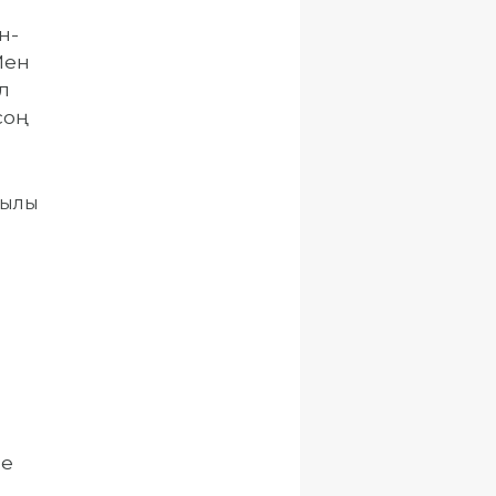
н-
Мен
л
оң
қылы
ле