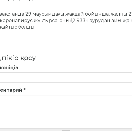
зақстанда 29 маусымдағы жағдай бойынша, жалпы 2
коронавирус жұқтырса, оның 12 933-і аурудан айыққан
қайтыс болды.
 пікір қосу
жөніңіз
ентарий
*