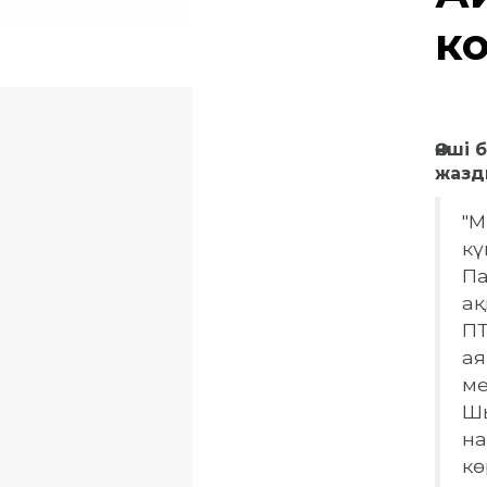
к
Әнші
жазд
"М
кү
Па
ақ
ПТ
ая
ме
Шы
на
кө