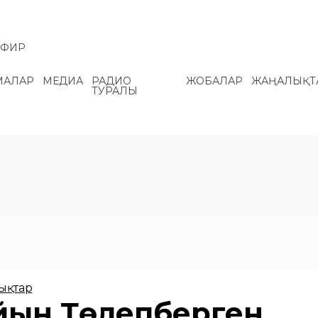
ЭФИР
МАЛАР
МЕДИА
РАДИО
ЖОБАЛАР
ЖАҢАЛЫҚТ
ТУРАЛЫ
ықтар
йқын Төлепберген