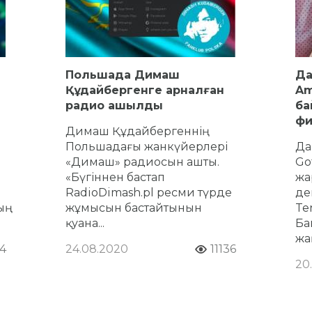
Польшада Димаш
Да
Құдайбергенге арналған
Am
радио ашылды
ба
фи
Димаш Құдайбергеннің
Польшадағы жанкүйерлері
Да
«Димаш» радиосын ашты.
Go
«Бүгіннен бастап
жа
RadioDimash.pl ресми түрде
де
ң
жұмысын бастайтынын
Te
қуана...
Ба
жа
4
24.08.2020
11136
20