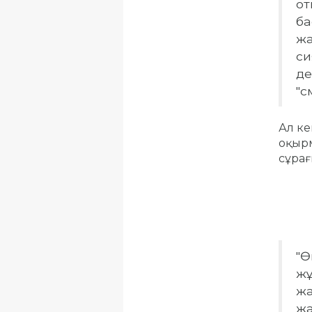
от
ба
жа
си
де
"с
Ал ке
оқырм
сұрағ
"Ө
жұ
жа
жа