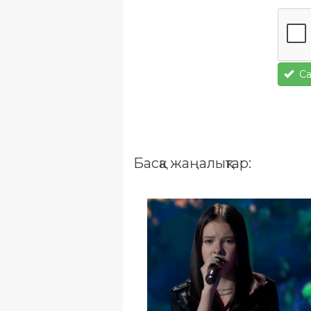
Са
Басқа жаңалықтар: