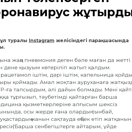
оронавирус жұқтырд
 бұл туралы
Instagram
желісіндегі парақшасында
ы.
ына жаңа пневмония деген бәле маған да жетті. 
н дене қызуым көтеріліп жатып қалдым.
рацетамол іштім, дәрі іштім, капельница қойды
ыры қоймады. Амал жоқтан ауруханаға жатқыз
Р-ға тапсырдым, әлі дайын болмады. Мені қайт
ққа тұрғызып, тәубетімді қайтарған барша
дицина қызметкерлеріне алғысым шексіз.
нында, осы жерде ғана олардың тынбай,
уқастардың жанын сақтауда еңбек етіп жатқанын
ресің. "Барша сенбегіштерге айтарым, үйде