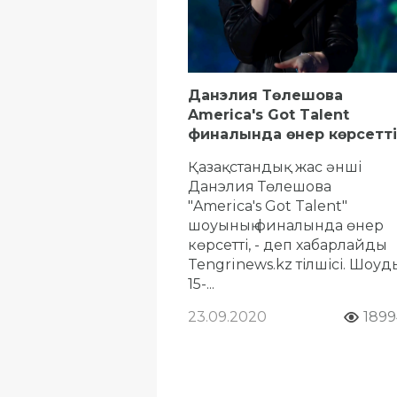
Данэлия Төлешова
America's Got Talent
финалында өнер көрсетті
Қазақстандық жас әнші
Данэлия Төлешова
"America's Got Talent"
шоуының финалында өнер
көрсетті, - деп хабарлайды
Tengrinews.kz тілшісі. Шоуды
15-...
23.09.2020
1899